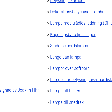
»
Belysning i korridor
»
Dekorationsbelysning utomhus
»
Lampa med trådlös laddning (Qi-l
»
Kopplingsbara ljusslingor
»
Sladdlös bordslampa
»
Långe Jan lampa
»
Lampor över soffbord
»
Lampor för belysning över bardisk
signad av Joakim Fihn
»
Lampa till hallen
»
Lampa till snedtak