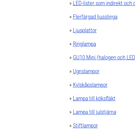
»
LED-lister som indirekt och 
»
Flerfärgad ljusslinga
»
Ljusplattor
»
Ringlampa
»
GU10 Mini (halogen och LED
»
Ugnslampor
»
Kylskåpslampor
»
Lampa till köksfläkt
»
Lampa till julstjärna
»
Stiftlampor