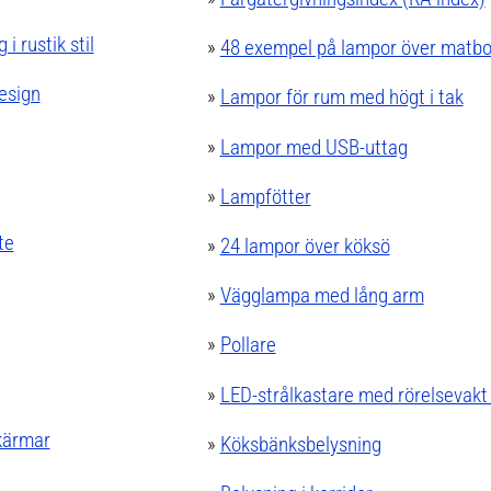
i rustik stil
»
48 exempel på lampor över matbo
esign
»
Lampor för rum med högt i tak
»
Lampor med USB-uttag
»
Lampfötter
te
»
24 lampor över köksö
»
Vägglampa med lång arm
»
Pollare
»
LED-strålkastare med rörelsevakt
kärmar
»
Köksbänksbelysning