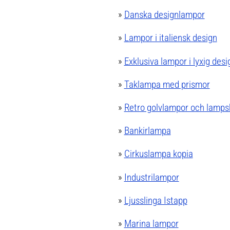
»
Danska designlampor
»
Lampor i italiensk design
»
Exklusiva lampor i lyxig desi
»
Taklampa med prismor
»
Retro golvlampor och lamp
»
Bankirlampa
»
Cirkuslampa kopia
»
Industrilampor
»
Ljusslinga Istapp
»
Marina lampor