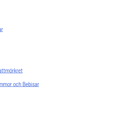
ar
attmörkret
ammor och Bebisar