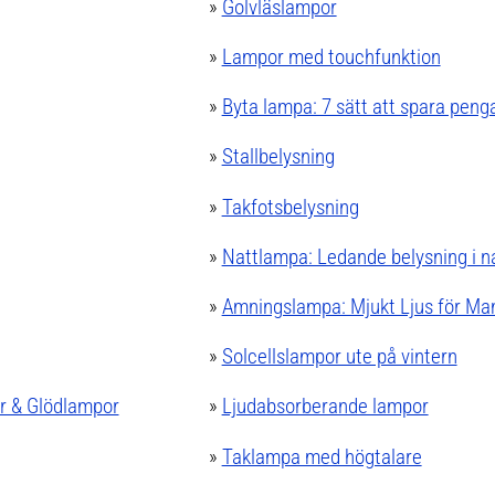
»
Golvläslampor
»
Lampor med touchfunktion
»
Byta lampa: 7 sätt att spara peng
»
Stallbelysning
»
Takfotsbelysning
»
Nattlampa: Ledande belysning i n
»
Amningslampa: Mjukt Ljus för M
»
Solcellslampor ute på vintern
r & Glödlampor
»
Ljudabsorberande lampor
»
Taklampa med högtalare