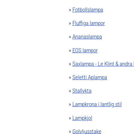
»
Fotbollslampa
»
Fluffiga lampor
»
Ananaslampa
»
EOS lampor
»
Saxlampa - Le Klint & andr
»
Seletti Aplampa
»
Stallykta
»
Lampkrona i lantlig stil
»
Lampkjol
»
Golvljusstake