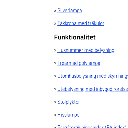
a
»
Silverlampa
»
Takkrona med träkulor
Funktionalitet
»
Husnummer med belysning
»
Trearmad golvlampa
»
Utomhusbelysning med skymnings
»
Utebelysning med inbyggd rörelse
»
Stolplyktor
»
Hisslampor
»
Färgåtergivningsindex (RA-index)