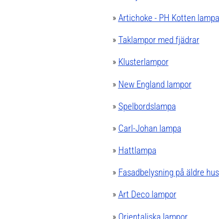
»
Artichoke - PH Kotten lamp
»
Taklampor med fjädrar
»
Klusterlampor
»
New England lampor
»
Spelbordslampa
»
Carl-Johan lampa
»
Hattlampa
»
Fasadbelysning på äldre hus
»
Art Deco lampor
»
Orientaliska lampor