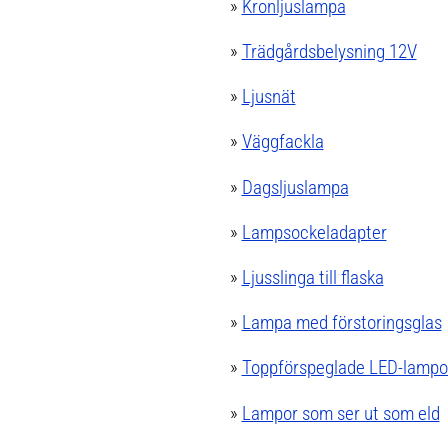
»
Kronljuslampa
»
Trädgårdsbelysning 12V
»
Ljusnät
»
Väggfackla
»
Dagsljuslampa
»
Lampsockeladapter
»
Ljusslinga till flaska
»
Lampa med förstoringsglas
»
Toppförspeglade LED-lampo
»
Lampor som ser ut som eld