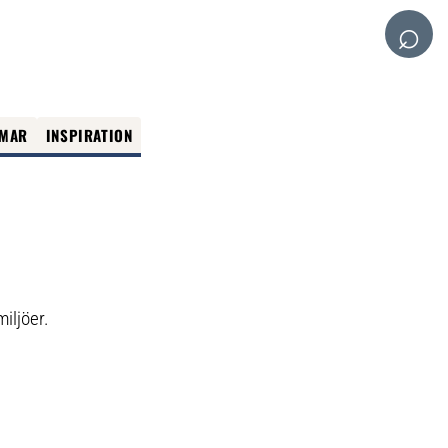
⌕
MAR
INSPIRATION
iljöer.