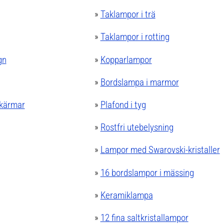
»
Taklampor i trä
»
Taklampor i rotting
gn
»
Kopparlampor
»
Bordslampa i marmor
skärmar
»
Plafond i tyg
»
Rostfri utebelysning
»
Lampor med Swarovski-kristaller
»
16 bordslampor i mässing
»
Keramiklampa
»
12 fina saltkristallampor