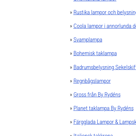
»
Rustika lampor och belysning 
»
Coola lampor i annorlunda d
»
Svamplampa
»
Bohemisk taklampa
»
Badrumsbelysning Sekelskif
»
Regnbågslampor
»
Gross från By Rydéns
»
Planet taklampa By Rydéns
»
Färgglada Lampor & Lamps
»
Italiensk takkrona