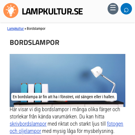
⌕
☰
LAMPKULTUR.SE
»
Lampkultur
Bordslampor
BORDSLAMPOR
En bordslampa är fin att ha i fönstret, vid sängen eller i hallen.
Här visar vi dig bordslampor i många olika färger och
storlekar från kända varumärken. Du kan hitta
skrivbordslampor
med riktat och starkt ljus till
fotogen
och oljelampor
med mysig låga för mysbelysning.