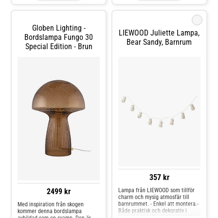
själva skärmen. Ändå måste det
sägas att de har hittat den bästa
lösningen på deras lilla oenighet.
i
Tillsammans har de därför skapat
Globen Lighting -
två lampor, som har vunnit stora
LIEWOOD Juliette Lampa,
Bordslampa Fungo 30
priser i lampbranschen. Aledin-
Bear Sandy, Barnrum
lampan finns i de många färgerna
Special Edition - Brun
- Crystal, rökig, blå, grön och
bärnsten, och i de två modellerna.
357 kr
Lampa från LIEWOOD som tillför
2499 kr
charm och mysig atmosfär till
barnrummet. - Enkel att montera.-
Med inspiration från skogen
Både praktisk och dekorativ i
kommer denna bordslampa
barnrummet!- Batterier: 3xAA (ej