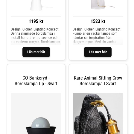
1195 kr
1523 kr
Design: Globen Lighting Koncept:
Design: Globen Lighting Koncept:
Denna slimmade bordslampa i
Fungo är en vacker lampa som
metall har ett rent utseende och
hämtar sin inspiration från
ett modernt uttryck. Bordslampan
skogssvampar. Med sin vackra
är perfekt för ett större fönster,
lampskärm ger lampan en änglalik
ett sidobord eller bredvid sängen.
mjuk belysning, vilket gör den
Läs mer här
Läs mer här
Cannes Bordslampan eleganta
perfekt att läsa på natten, i din
och moderna design kommer att
bokhylla eller på ett sidobord.
pryda ditt hem med sofistikering.
Lampon finns i flera olika färger
Cannes finns i flera olika färger.
och storlekar.
CO Bankeryd -
Kare Animal Sitting Crow
Bordslampa Up - Svart
Bordslampa I Svart