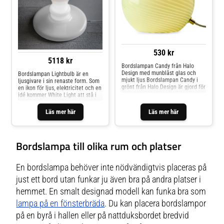
530 kr
5118 kr
Bordslampan Candy från Halo
Design med munblåst glas och
Bordslampan Lightbulb är en
mjukt ljus Bordslampan Candy i
ljusgivare i sin renaste form. Som
grönt från Halo Design är gjord för
en ikon för ljus, elektricitet och en
dig som vill ha mer än bara ljus.
idé kommer White Light att stå i
Den runda formen i munblåst glas
inredningen och skapa intresse,
sprider ett mjukt, varmt sken som
uttryck och bra ljus. Lampan är
Läs mer här
Läs mer här
ger lugn och atmosfär till rummet.
designad av den begåvade
På nattduksbordet, fönsterbrädan
designern James Wines och finns i
eller hyllan fungerar lampan både
flera varianter. Den vita lyser
som ljuskälla och dekorativt
precis som du kan tänka dig, med
Bordslampa till olika rum och platser
element - och glasets speciella
glödlampan som lyser och sockeln
vridna struktur ger liv och rörelse
som förblir avstängd - men den
även när lampan är släckt. Här får
svarta är en annan historia. När
du ett stycke glasarbete som gör
du slår på Lightbulb Black förblir
En bordslampa behöver inte nödvändigtvis placeras på
skillnad i vardagen. Munblåst
glödlampan avstängd och det är
glasskärm i grönt: Varje lampa är
just ett bord utan funkar ju även bra på andra platser i
sockeln som avger ljus i stället..
unik med handgjord struktur och
hemmet. En smalt designad modell kan funka bra som
detaljer Behagligt och mjukt ljus:
Den opaliserade glaskupan sprider
lampa på en fönsterbräda
. Du kan placera bordslampor
ett lugnt sken i rummet Kompakt
och dekorativ: Perfekt för små
på en byrå i hallen eller på nattduksbordet bredvid
utrymmen som nattduksbord,