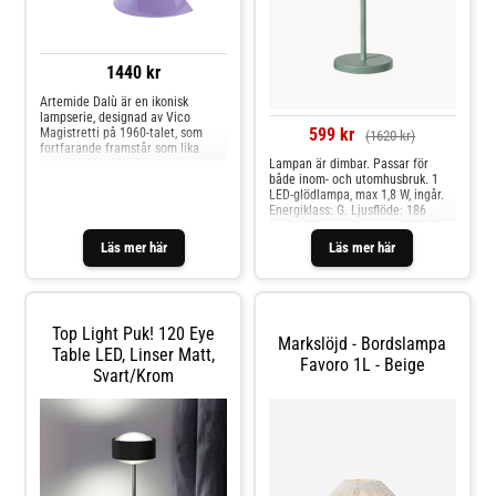
1440 kr
Artemide Dalù är en ikonisk
lampserie, designad av Vico
599 kr
Magistretti på 1960-talet, som
(1620 kr)
fortfarande framstår som lika
relevant idag. Serien
Lampan är dimbar. Passar för
kännetecknas av sin mjuka,
både inom- och utomhusbruk. 1
organiska design och sin
LED-glödlampa, max 1,8 W, ingår.
skulpturala konstruktion i ett
Energiklass: G. Ljusflöde: 186
stycke, vilket ger lampan ett
lumen. Färgtemperatur: 2700 K.
harmoniskt och tidlöst uttryck.
Livslängd: 25 000 h Bordslampan
Läs mer här
Läs mer här
Dalù sprider ett behagligt och
är uppladdningsbar. Laddkabel
funktionellt ljus, vilket gör den
ingår.
lämplig både som stämningsfull
belysning och som en praktisk
lampa på skrivbordet,
Top Light Puk! 120 Eye
nattduksbordet eller i
Markslöjd - Bordslampa
vardagsrummet. Med sin enkla
Table LED, Linser Matt,
Favoro 1L - Beige
elegans och lekfulla karaktär har
Svart/krom
Artemide Dalù blivit en sann
designikon som förenar italienskt
designarv med modern
inredningsdesign.