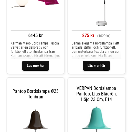
6145 kr
875 kr
(1029 kr)
Karman Maoo Bordslampa Fuscia
Denna eleganta bordslampa i vitt
Velvet är en dekorativ och
är både stilfull och funktionell.
funktionell utomhuslampa från
Den justerbara flexibla armen gör
Karman, skapad för att förena ljus
att du enkelt kan rikta ljuset
och design till en elegant helhet.
precis där du behöver det, vilket
Med fokus på estetik, material och
gör den perfekt som
Läs mer här
Läs mer här
atmosfär är lampan ett idealiskt
skrivbordslampa eller läslampa.
val för moderna
Med sin tidlösa design och
utomhusutrymmen där både form
praktiska dimmer på basen är
och funktion räknas.
denna lampa ett utmärkt val för
både moderna och klassiska
VERPAN Bordslampa
interiörer. Låt denna lampa ge
Pantop Bordslampa Ø23
både stil och funktion till ditt hem
Pantop, Ljus Blågrön,
Tonbrun
eller arbetsplats.Ljuskälla ingår
Höjd 23 Cm, E14
ej.