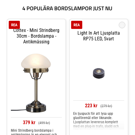
4 POPULÄRA BORDSLAMPOR JUST NU
i
REA
REA
Cottex - Mini Strindberg
Light In Art Ljusplatta
30cm - Bordslampa -
RP75 LED, Svart
Antikmässing
223 kr
(279 kr)
En ljuspuck för att lysa upp
glasföremål eller liknande.
379 kr
Ljusplattan levereras komplett
(499 kr)
med en plug-in trafo, sladd och
LED-ljuskälla. Höjd 3 cm Diameter
Mini Strindberg bordslampa i
7,5 cm Ljusöppning 5 cm Sockel
antikmässing är en elegant och