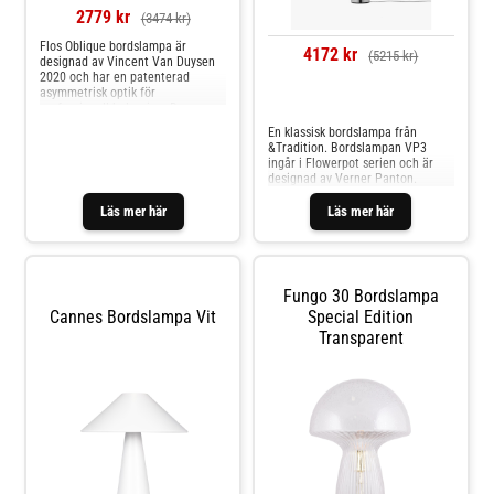
2779 kr
(3474 kr)
Flos Oblique bordslampa är
4172 kr
(5215 kr)
designad av Vincent Van Duysen
2020 och har en patenterad
asymmetrisk optik för
Jämför priser
professionell belysning. Den
kompakta och minimalistiska
En klassisk bordslampa från
designen gör lampan idealisk för
&Tradition. Bordslampan VP3
moderna arbetsplatser, samtidigt
ingår i Flowerpot serien och är
som den integrerade USB-C-
designad av Verner Panton.
porten i basen möjliggör laddning
av kompati
Läs mer här
Läs mer här
Fungo 30 Bordslampa
Cannes Bordslampa Vit
Special Edition
Transparent