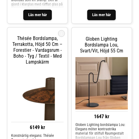
avbildad som en svamp. Den är
inkluderat).
gjord i klarglas med räfflat glas på
foten och där räfflorna går hela
vägen upp under "hatten" likt
Läs mer här
Läs mer här
lamellerna på en skivlingsvamp.
"Hatten" har små vackra
luftbubblor
i
Thésée Bordslampa,
Globen Lighting
Terrakotta, Höjd 50 Cm –
Bordslampa Lou,
Forestier - Vardagsrum -
Svart/vit, Höjd 55 Cm
Boho - Tyg / Textil - Med
Lampskärm
1647 kr
Globen Lighting bordslampa Lou:
6149 kr
Elegans möter kontrastrika
material för stilfull Raumgestalt
Konstnärlig elegans: Thésée
Bordslampan Lou från Globen