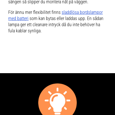
sängen så slipper du montera nåt på väggen.
hyllor eller skrivbord E14-sockel:
Ger dig möjlighet att välja typ av
glödlampa och ljusstyrka
För ännu mer flexibilitet finns
sladdlösa bordslampor
Strömbrytare på ledningen: Enkel
och bekväm användning i
med batteri
som kan bytas eller laddas upp. En sådan
vardagen Ett stämningsfullt
element i alla rum lampans runda
lampa ger ett
cleanare
intryck då du inte behöver ha
form och vridna glasmönster
fula kablar synliga.
skapar vis