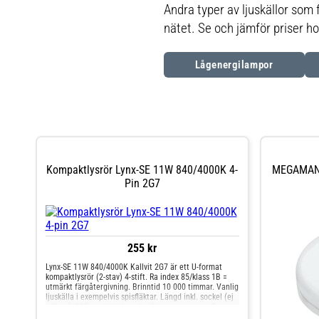
Andra typer av ljuskällor som 
nätet. Se och jämför priser ho
Lågenergilampor
Kompaktlysrör Lynx-SE 11W 840/4000K 4-
MEGAMAN 
Pin 2G7
255 kr
Lynx-SE 11W 840/4000K Kallvit 2G7 är ett U-format
kompaktlysrör (2-stav) 4-stift. Ra index 85/klass 1B =
utmärkt färgåtergivning. Brinntid 10 000 timmar. Vanlig
ljuskälla i exempelvis spisfläktar. Längd inkl. sockel (ej
stiften): 222 mm.Vad betyder färgtemperaturen?
2700K/827 glödljus3000K/830 varmvit4000K/840