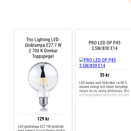
Trio Lighting LED-
PRO LED OP P45
Globlampa E27 7 W
3,5W/830 E14
2 700 K Dimbar
Toppspegel
35 kr
LED-lampa som förbrukar ca 80 %
mindre energi och håller betydligt
längre än en vanlig glödlampa. Bra
och brandsäkert alternativ och det
optimala valet ur miljösynpunkt.
129 kr
LED-globlampa E27 7W glödtråd
med speglat huvud Denna dimbar