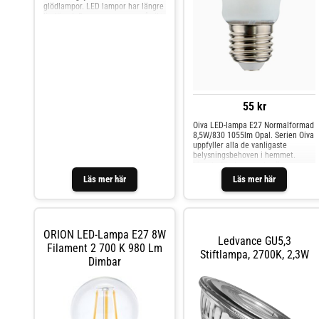
glödlampor. LED lampor har längre
livslängd. Du sparar pengar på sikt
genom minskade
underhållskostnader och färre
ersättningslampor. Dessutom
innebär den längre livslängden
mindre elektronikavfall. LED
lampor håller
55 kr
Oiva LED-lampa E27 Normalformad
8,5W/830 1055lm Opal. Serien Oiva
uppfyller alla de vanligaste
belysningsbehoven i hemmet.
Ljusets färgtemperatur är
behagligt varmvit (3000 K). Den
Läs mer här
Läs mer här
opalvita
ORION LED-Lampa E27 8W
Ledvance GU5,3
Filament 2 700 K 980 Lm
Stiftlampa, 2700K, 2,3W
Dimbar