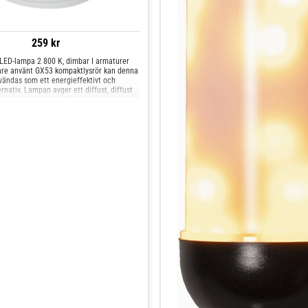
259 kr
ED-lampa 2 800 K, dimbar I armaturer
are använt GX53 kompaktlysrör kan denna
ändas som ett energieffektivt och
ernativ. Lampan avger ett diffust, diffust
 sin satinerade yta. Denna lampa är också
g för att belysa möbler eftersom den
ket lite värme. Egenskaper/tekniska data:
 användas i temperaturområdet 30 till 40
d kopplingsstabilitet - låg
ng