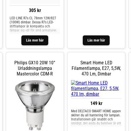
305 kr
LED LINE R7s CL 78mm 12W/827
(100W) dimbar. Dessa R7s LED-
stiftlampor är kompakta och
lämpar sig väl för små armaturer.
Om lampan är dimbar betonas att
det är viktigt att ha rätt typ av LED-
Läs mer här
Läs mer här
dimmer för
Philips GX10 20W 10°
Smart Home LED
Urladdningslampa
Filamentlampa, E27, 5,5W,
Mastercolor CDM-R
470 Lm, Dimbar
149 kr
Med DELTACO SMART HOME appen
sköter du all hantering för lampan.
Installationen går snabbt och
smidigt, det enda du behöver är ett
fungerande trådlöst nätverk, dvs.