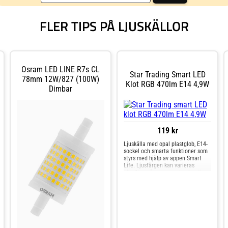
FLER TIPS PÅ LJUSKÄLLOR
Osram LED LINE R7s CL
Star Trading Smart LED
78mm 12W/827 (100W)
Klot RGB 470lm E14 4,9W
Dimbar
119 kr
Ljuskälla med opal plastglob, E14-
sockel och smarta funktioner som
styrs med hjälp av appen Smart
Life. Ljusfärgen kan varieras
oändliga gånger men den har även
det vita ljuset som passar till
arbete eller läsning. Ljusstyrkan är
470lm som starkast och den kan
enkelt ändras, ingen extren dimmer
behö