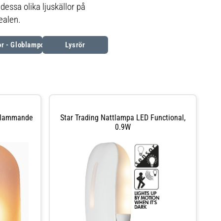
essa olika ljuskällor på
ealen.
r - Globlampor
Lysrör
 Flammande
Star Trading Nattlampa LED Functional,
0.9W