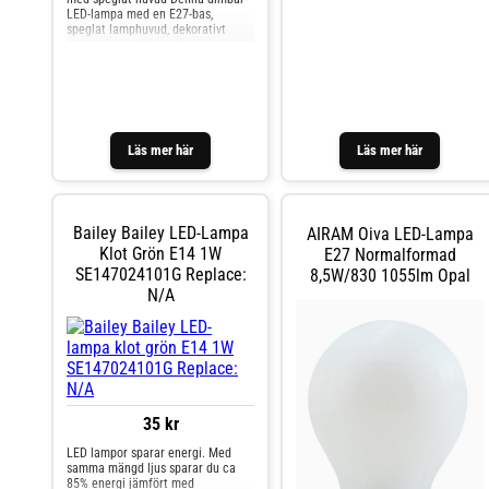
LED-lampa med en E27-bas,
speglat lamphuvud, dekorativt
utseende med klart glas och
arrangerade i glödlampa LED-
lampor är perfekt för alla lampor
vars direkta sikt är fri från
ljuskällan och bländning bör
undvikas, till exempel av öppet
bord eller vägglampor. Funktioner:
Läs mer här
Läs mer här
- vacker klotform med klart glas
och trådoptik - speglat lamphuvud -
ljus färg varmvit (2700 K) - dimbar
Bailey Bailey LED-Lampa
AIRAM Oiva LED-Lampa
Klot Grön E14 1W
E27 Normalformad
SE147024101G Replace:
8,5W/830 1055lm Opal
N/A
35 kr
LED lampor sparar energi. Med
samma mängd ljus sparar du ca
85% energi jämfört med