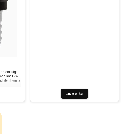
 en eldslåga
och har E27-
nd, den högsta
Läs mer här