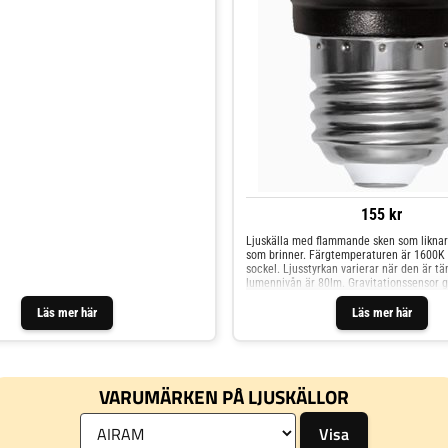
155 kr
Ljuskälla med flammande sken som liknar
som brinner. Färgtemperaturen är 1600K 
sockel. Ljusstyrkan varierar när den är tä
lumennivån är 80lm. Gravitationssensor g
Läs mer här
Läs mer här
VARUMÄRKEN PÅ LJUSKÄLLOR