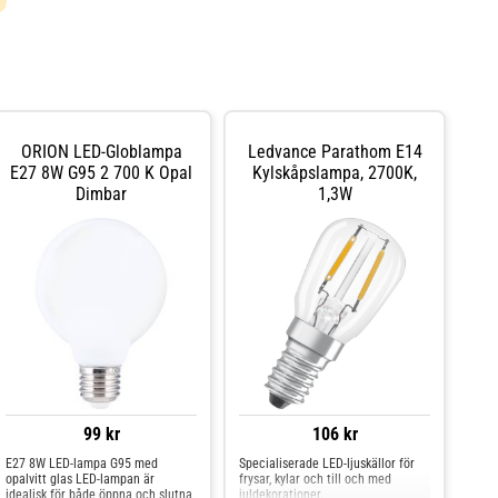
ORION LED-Globlampa
Ledvance Parathom E14
E27 8W G95 2 700 K Opal
Kylskåpslampa, 2700K,
Dimbar
1,3W
99 kr
106 kr
E27 8W LED-lampa G95 med
Specialiserade LED-ljuskällor för
opalvitt glas LED-lampan är
frysar, kylar och till och med
idealisk för både öppna och slutna
juldekorationer.