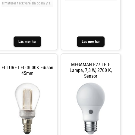
armaturer tack vare sin opala yta.
Med en effekt på 8 watt är denna
LED-lampa en ersättning för
konventionella E27-lampor med
upp till 60 watt. - dimbar med
fasdimmer
Läs mer här
Läs mer här
MEGAMAN E27 LED-
FUTURE LED 3000K Edison
Lampa, 7,3 W, 2700 K,
45mm
Sensor