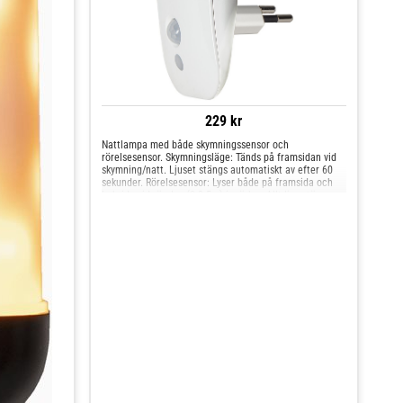
229 kr
Nattlampa med både skymningssensor och
rörelsesensor. Skymningsläge: Tänds på framsidan vid
skymning/natt. Ljuset stängs automatiskt av efter 60
sekunder. Rörelsesensor: Lyser både på framsida och
baksida vid rörelse (0-2.5m) i mörker. Allt ljus stängs
automatiskt av efter rörelse. Enkel att bara plugga in i
ett eluttag. Star Trading, ett svenskt familjeföretag som
i över 30 år levererat ljuskällor, julartiklar och
solcellslampor. Med ett stort sortiment och mycket
tyngd på LED.