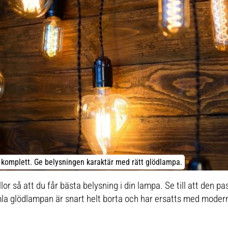
e komplett. Ge belysningen karaktär med rätt glödlampa.
ällor så att du får bästa belysning i din lampa. Se till att den p
mla glödlampan är snart helt borta och har ersatts med mode