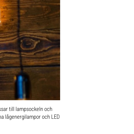
assar till lampsockeln och
rna lågenergilampor och LED