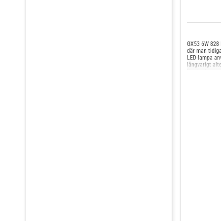
kallvitÖversättningstabellSylvania: Lynx-SEOsram:
DULUX S/EPhilips: Master PL-S 4 PinsGE: Biax SEAura:
TCS/E
GX53 6W 828 L
där man tidig
LED-lampa anv
långvarigt alt
ljus tack vare
mycket lämpli
genererar myc
- dimbar - kan
°C - mycket go
värmeutveckli