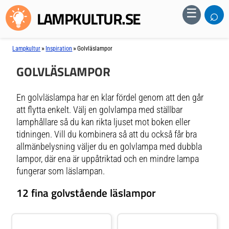
⌕
☰
LAMPKULTUR.SE
»
»
Lampkultur
Inspiration
Golvläslampor
GOLVLÄSLAMPOR
En golvläslampa har en klar fördel genom att den går
att flytta enkelt. Välj en golvlampa med ställbar
lamphållare så du kan rikta ljuset mot boken eller
tidningen. Vill du kombinera så att du också får bra
allmänbelysning väljer du en golvlampa med dubbla
lampor, där ena är uppåtriktad och en mindre lampa
fungerar som läslampan.
12 fina golvstående läslampor