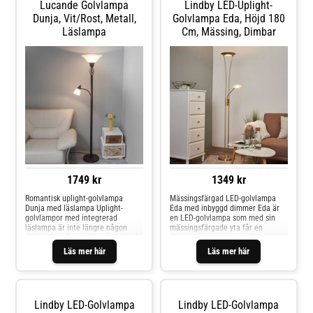
Lucande Golvlampa
Lindby LED-Uplight-
Dunja, Vit/rost, Metall,
Golvlampa Eda, Höjd 180
Läslampa
Cm, Mässing, Dimbar
1749 kr
1349 kr
Romantisk uplight-golvlampa
Mässingsfärgad LED-golvlampa
Dunja med läslampa Uplight-
Eda med inbyggd dimmer Eda är
golvlampor med integrerad
en LED-golvlampa som med sin
läslampa är inte längre någon
mässingsfärgade yta får en
sällsynthet. Det är förstås inte så
elegant, klassisk touch. Särskilt
konstigt, eftersom de är särskilt
iögonfallande är strålkastaren
Läs mer här
Läs mer här
praktiska ljuskällor som
som riktas uppåt och ger ett
kombinerar ett diffust, indirekt
behagligt ljus med indirekt effekt.
välbehagligt ljus med ett
Dessutom har LED-golvlampan en
centrerat, direkt läsljus, så att det
läslampa som sticker ut som en
finns något för alla behov och
arm från mitten av stativet och
Lindby LED-Golvlampa
Lindby LED-Golvlampa
tillfällen. Mindre vanliga är dock
kan justeras i riktningen tack vare