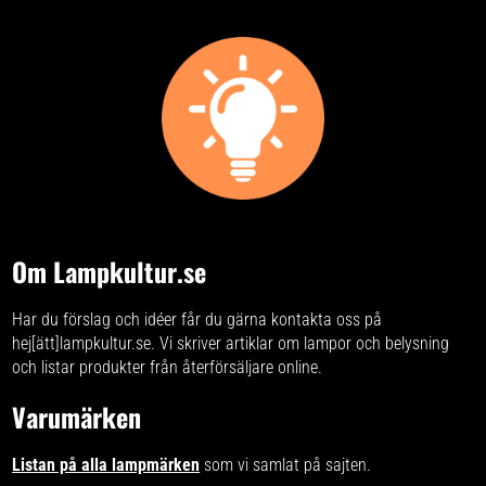
användas för läsning utan även
för andra aktiviteter som kräver
riktat ljus med en viss ljusstyrka.
Den alabasterliknande
strålkastarskålen är infälld i
armaturens övre del på ett sådant
sätt att den nästan uteslutande
avger sitt ljus indirekt in i rummet,
vilket gör att atmosfären i rummet
känns mysig och inbjudande.
Dessutom kan ljusstyrkan för båda
ljuskällorna - uplight-golvlampan
och läslampan - justeras. För
detta ändamål har två dimmers
monterats på ramens mitthöjd,
som ändrar ljusstyrkan genom att
helt enkelt vridas framåt eller
Om Lampkultur.se
bakåt.
Har du förslag och idéer får du gärna kontakta oss på
hej[ätt]lampkultur.se. Vi skriver
artiklar om lampor och belysning
och listar produkter från återförsäljare online.
Varumärken
Listan på alla lampmärken
som vi samlat på sajten.