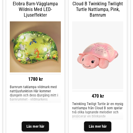
Elobra Barn-Vägglampa
Cloud B Twinkling Twilight
Wildnis Med LED-
Turtle Nattlampa, Pink,
Ljuseffekter
Barnrum
1780 kr
Barnrum taklampa vildmark med
nattljusfunktion Här kommer
djungeln och dess djurgäng mitt i
470 kr
barnrummet - vildmarkens
taklampa med ett kärleksfullt
Twinkling Twiligt Turtle är en mysig
illustrerat motiv och gjord i form
nattlampa från Cloud B som spelar
av ett blad tillåter inte tristess att
två olika lugnande melodier och
uppstå. Denna högkvalitativa
projicerar en blinkande
barnrumslampa är helt och hållet
stjärnhimmel i taket så att ditt
gjord av trä och målad med
barn kan somna gott. Bestäm om
Läs mer här
Läs mer här
lösningsmedelsfria vattenbaserade
du vill ha ljuset blått, grönt eller
färger. Tekniskt övertygar taklampa
orange. Nattlampan stänger av