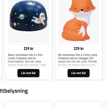
229 kr
229 kr
Space nattlampa från A Little
Söt nattlampa från A Little Lovely
Lovely Company med en
Company med en inbyggd LED-
timerfunktion. Den här unika
lampa som inte blir varm. Perfekt
lampan projicerar stjärnor i taket.
för barn att somna utan att vara
Du kan enkelt byta mellan olika
mörkrädda. - Mysig belysning.-
stjärnfärger: regnbågsfärger,
Timerfunktion.- Sladdlös.- CE-
Läs mer här
Läs mer här
orange, grön eller blå. – ABS–
märkt.- Fri från BPA, bly och
Batteri: 3 x AAA (not included)–
ftalater.- Plast.
Batterier ingår ej
ttbelysning