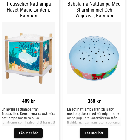
Trousselier Nattlampa
Babblarna Nattlampa Med
Havet Magic Lantern,
Stjärnhimmel Och
Barnrum
Vaggvisa, Barnrum
499 kr
369 kr
En mysig nattlampa från
En söt nattlampa från 2B Baby
Trousselier. Denna smarta och söta
med projektor med sömniga motiv
nattlampa har flera olika
av de populära karaktärerna från
funktioner som hjälper ditt barn att
Babblarna. Lampan lyser upp vägg
somna lättare. Du kan koppla din
och tak med stjärnor i olika färger.
telefon till nattlampan genom
Den är utrustad med dimmerbar
Läs mer här
Läs mer här
Bluetooth och spela den musik
ljusstyrka via knapp på undersidan
eller de sagor som ditt barn gillar
och en inbyggd speldosa som