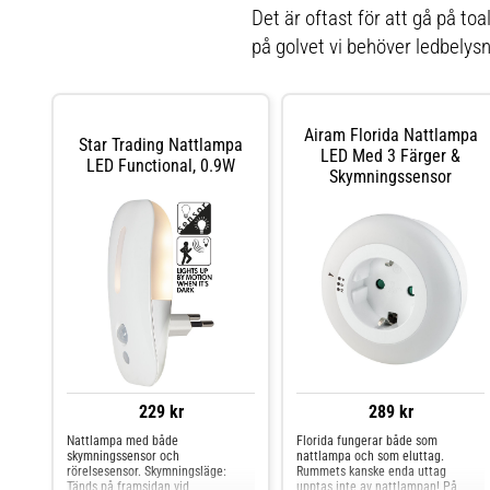
Det är oftast för att gå på to
på golvet vi behöver ledbelysni
Airam Florida Nattlampa
Star Trading Nattlampa
LED Med 3 Färger &
LED Functional, 0.9W
Skymningssensor
229 kr
289 kr
Nattlampa med både
Florida fungerar både som
skymningssensor och
nattlampa och som eluttag.
rörelsesensor. Skymningsläge:
Rummets kanske enda uttag
Tänds på framsidan vid
upptas inte av nattlampan! På