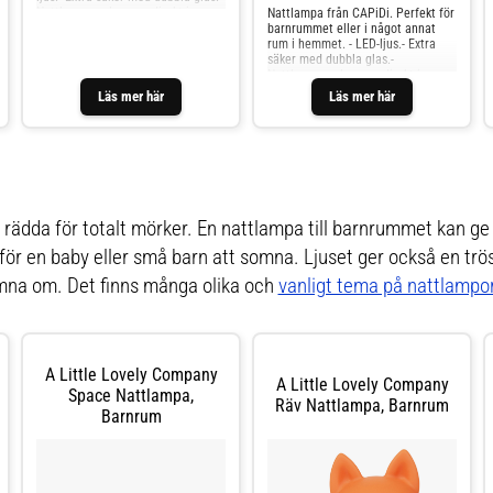
Nattlampan placeras direkt i
Nattlampa från CAPiDi. Perfekt för
eluttaget.- Inbyggd sensor som
barnrummet eller i något annat
tänder lampan automatiskt när det
rum i hemmet. - LED-ljus.- Extra
börjar bli mörkt.
säker med dubbla glas.-
Nattlampan placeras direkt i
eluttaget.- Inbyggd sensor som
Läs mer här
Läs mer här
tänder lampan automatiskt när det
börjar bli mörkt.- Rekommenderad
ålder: Från 12 månader.
e rädda för totalt mörker. En nattlampa till barnrummet kan 
för en baby eller små barn att somna. Ljuset ger också en trös
omna om. Det finns många olika och
vanligt tema på nattlampor 
A Little Lovely Company
A Little Lovely Company
Space Nattlampa,
Räv Nattlampa, Barnrum
Barnrum