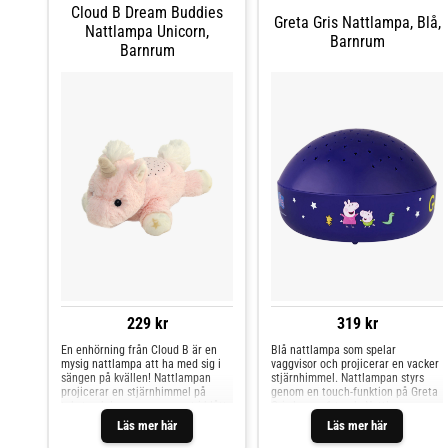
nöjdhet är viktig för oss!
Cloud B Dream Buddies
Greta Gris Nattlampa, Blå,
Nattlampa Unicorn,
Barnrum
Barnrum
229 kr
319 kr
En enhörning från Cloud B är en
Blå nattlampa som spelar
mysig nattlampa att ha med sig i
vaggvisor och projicerar en vacker
sängen på kvällen! Nattlampan
stjärnhimmel. Nattlampan styrs
projicerar en stjärnhimmel på
genom en touch-funktion på Greta
taket och lyser upp rummet i blått,
Gris-logon. 1 tryck: Nattlampan
grönt och orange. Du kan antingen
aktiveras (På), 2 tryck:
Läs mer här
Läs mer här
välja ditt barns favoritfärg eller
Stjärnhimmel och Greta Gris
låta nattlampan automatiskt skifta
vaggvisa, 3 tryck: Enbart Greta Gris