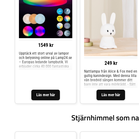
1549 kr
Upptäck ett stort urval av lampor
och belysning online på Lamp24.se
– Europas ledande lampbutik. Vi
249 kr
erbjuder cirka 40 000 fantastiska
produkter och expertrådgivning för
Nattlampa från Alice & Fox med en
att hjälpa dig hitta din
gullig kanindesign. Med denna lilla
drömbelysning. Vårt breda
vän bredvid sängen kommer ditt
sortiment inkluderar inomhus- och
barn inte att vara mörkrädd. - Sätt
utomhusbelysning, lampor, LED-
på och stäng av genom att slå lätt
ljuskällor med mera. Dra nytta av
på produkten.- Uppladdningsbart
Läs mer här
Läs mer här
rabattkoder och fantastiska
batteri via USB-C (kabel ingår).-
erbjudanden. Från tak- till
Laddningstid: 2,5- 3 timmar.-
golvlampor, i alla stilar – moderna,
Användningstid: 9- 15 timmar.- CE-
klassiska, hållbara eller designade.
märkt.- 85 % silikon, 15 % ABS.
Stjärnhimmel som na
Rätt belysning kan förändra ett
helt rum och påverka din
livskvalitet. Upptäck våra smarta
belysningslösningar och kontakta
oss för frågor. Handla tryggt med
en enkel returprocess – din