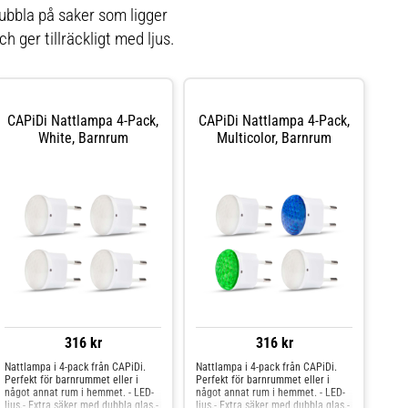
nubbla på saker som ligger
h ger tillräckligt med ljus.
CAPiDi Nattlampa 4-Pack,
CAPiDi Nattlampa 4-Pack,
White, Barnrum
Multicolor, Barnrum
316 kr
316 kr
Nattlampa i 4-pack från CAPiDi.
Nattlampa i 4-pack från CAPiDi.
Perfekt för barnrummet eller i
Perfekt för barnrummet eller i
något annat rum i hemmet. - LED-
något annat rum i hemmet. - LED-
ljus.- Extra säker med dubbla glas.-
ljus.- Extra säker med dubbla glas.-