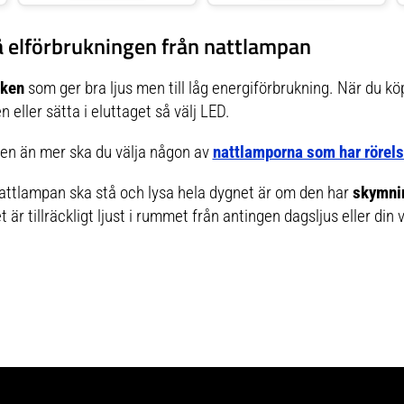
Wildnis med en genomtänkt krets:
automatiskt efter 45 minuter.
dold i bladet finns 20 små lysdioder
på elförbrukningen från nattlampan
som kan bytas individuellt för att
fungera som en nattlampa eller en
stjärnhimmel. De tre E14-lamporna,
som inte ingår i leveransen,
iken
som ger bra ljus men till låg energiförbrukning. När du kö
säkerställer tillräcklig ljusstyrka i
barnrummet. De olika ljusnivåerna
 eller sätta i eluttaget så välj LED.
kan ställas in genom att trycka på
väggbrytaren.
gen än mer ska du välja någon av
nattlamporna som har rörel
 nattlampan ska stå och lysa hela dygnet är om den har
skymni
r tillräckligt ljust i rummet från antingen dagsljus eller din 