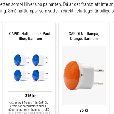
aletten som vi kliver upp på natten. Då är det främst att inte s
ng. Små nattlampor som sätts in direkt i eluttaget är billiga oc
CAPiDi Nattlampa 4-Pack,
CAPiDi Nattlampa,
Blue, Barnrum
Orange, Barnrum
316 kr
Nattlampa i 4-pack från CAPiDi.
Perfekt för barnrummet eller i
något annat rum i hemmet. - LED-
75 kr
ljus.- Extra säker med dubbla glas.-