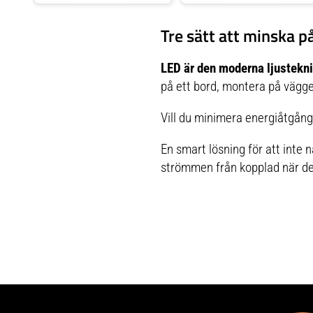
mellan de olika färgerna.
vaggvisa, 4 tryck: Nattlampan
Nattlampan stängs av automatisk
stängs av. - Spelar Greta Gris
Tre sätt att minska 
efter 45 minuter. Denna söt
vaggvisa.- Stänger av sig
automatiskt.- Str
LED är den moderna ljustekn
på ett bord, montera på väggen
Vill du minimera energiåtgån
En smart lösning för att inte
strömmen från kopplad när det ä