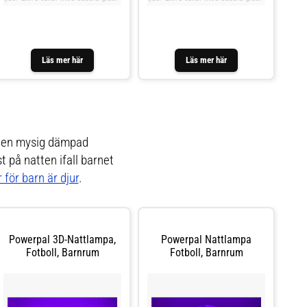
Nattlampan placeras direkt i
Nattlampan placeras direkt i
eluttaget.- Inbyggd sensor som
eluttaget.- Inbyggd sensor som
tänder lampan automatiskt när det
tänder lampan automatiskt när det
börjar bli mörkt.
börjar bli mörkt.
Läs mer här
Läs mer här
ge en mysig dämpad
t på natten ifall barnet
för barn är djur
.
Powerpal 3D-Nattlampa,
Powerpal Nattlampa
Fotboll, Barnrum
Fotboll, Barnrum