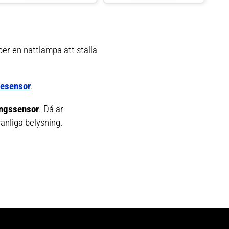
bäst. Nattlampan kan också spela
spelar melodin från Babblarnas
egna melodier och projicera en
sövande vaggvisa.
stjärnhimmel. Om ditt barn börjar g
per en nattlampa att ställa
sesensor
.
ngssensor
. Då är
vanliga belysning.