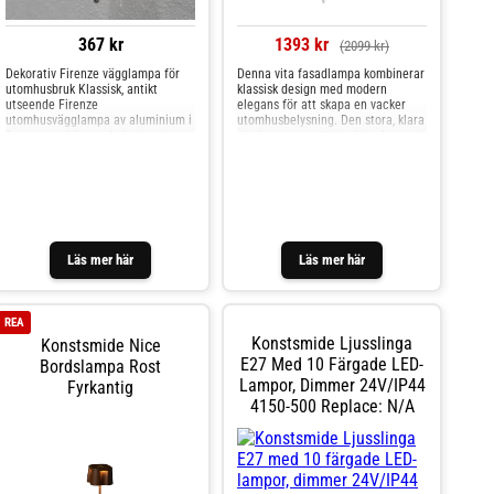
367 kr
1393 kr
(2099 kr)
Dekorativ Firenze vägglampa för
Denna vita fasadlampa kombinerar
utomhusbruk Klassisk, antikt
klassisk design med modern
utseende Firenze
elegans för att skapa en vacker
utomhusvägglampa av aluminium i
utomhusbelysning. Den stora, klara
form av en hängande lanternin.
glaskupan ger ett starkt och varmt
Designen imponerar med sin
ljus som sprider sig behagligt över
tidlösa elegans. Utrustad med
entréer och uteplatser. Tillverkad i
kapslingsklass IP43.
slitstarka material är denna lampa
designad för att motstå alla
väderförhållanden, vilket gör den
till en hållbar och pålitlig lösning.
Med sina dekorativa detaljer och
tidlösa stil blir denna vägglampa
Läs mer här
Läs mer här
en elegant detalj som lyfter din
fasad och skapar en inbjudande
atmosfär.Ljuskälla ingår ej.
REA
Konstsmide Ljusslinga
Konstsmide Nice
E27 Med 10 Färgade LED-
Bordslampa Rost
Lampor, Dimmer 24V/IP44
Fyrkantig
4150-500 Replace: N/A