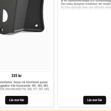
är en husnummerlampa och utomhusväggl
Den enkla designen framhäver det moder
En liten spotlight lyser upp siffrorna neda
Leveransen omfattar siffror (3 x 0-9).
335 kr
örnfästen. Dessa två hörnfästen passar
vägglyktor från Konstsmide: 481, 483, 485,
 556-250/300/600/750, 568, 571, 581, 605,
Läs mer här
Läs mer här