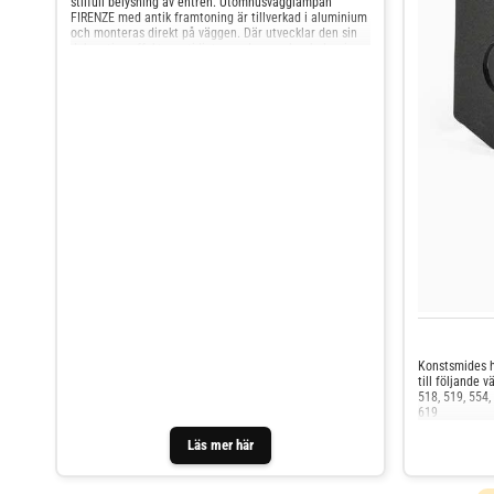
stilfull belysning av entrén. Utomhusvägglampan
FIRENZE med antik framtoning är tillverkad i aluminium
och monteras direkt på väggen. Där utvecklar den sin
dekorativa effekt samtidigt som den ger bra belysning.
Konstsmides h
till följande 
518, 519, 554,
619
Läs mer här