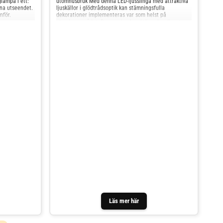
ampa i ett:
utomhusbruk Med denna LED-ljusslinga med attraktiva
na utseendet.
ljuskällor i glödtrådsoptik kan stämningsfulla
nför.
dekorationer implementeras var som helst på
utomhusområdet. Den mysiga karaktären hos ljuset
från de bärnstensfärgade lysdioderna är särskilt
slående. Det behövs ingen elanslutning i närheten,
eftersom LED-ljusslingan är utrustad med batterier: 4 x
AA (ingår ej - finns under tillbehör). Med integrerad 6-
timmars timer. - Kabel svart
Läs mer här