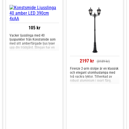
105 kr
Vacker ljusslinga med 40
ljuspunkter från Konstsmide som
med sitt amberfärgade ljus lyser
upp din trädgård. Slingan har en
inbyggd timer på 6h. Drivs med 4
stycken AA batterier som behöver
köpas till. Anslutningssladden är
2197 kr
(3139 kr)
50cm lång.
Firenze 2-arm stolpe är en klassisk
och elegant utomhuslampa med
två vackra lyktor. Tillverkad av
robust aluminium i svart färg,
passar den perfekt för att skapa en
stilfull atmosfär vid entréer eller i
trädgårdar. Ljuskällor ingår ej.
IP43.