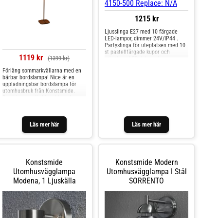
1215 kr
Ljusslinga E27 med 10 färgade
LED-lampor, dimmer 24V/IP44 .
Partyslinga för uteplatsen med 10
st pastellfärgade kupor och
1119 kr
(1399 kr)
utbytbara LED. Inbyggd
dimmer/timer och lampavståndet
Förläng sommarkvällarna med en
är 50 centimeter.
bärbar bordslampa! Nice är en
Anslutningssladden är 10 meter
uppladningsbar bordslampa för
vilket ger en totallängd på 14,5
utomhusbruk från Konstsmide.
meter.
Bordslampan är försedd med
integrerad led och är dimbar.
Konstsmide grundades 1942 i
Gnosjö och har idag en stor,
Läs mer här
Läs mer här
modern anläggning där. De är en
av Europas största leverantörer av
julbelysning och har också ett stort
sortiment av utebelysning.
Konstsmide
Konstsmide Modern
Utomhusvägglampa
Utomhusvägglampa I Stål
Modena, 1 Ljuskälla
SORRENTO