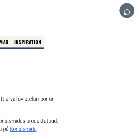
⌕
MAR
INSPIRATION
ett urval av utelampor ur
 Konstsmides produktutbud.
la på
Konstsmide