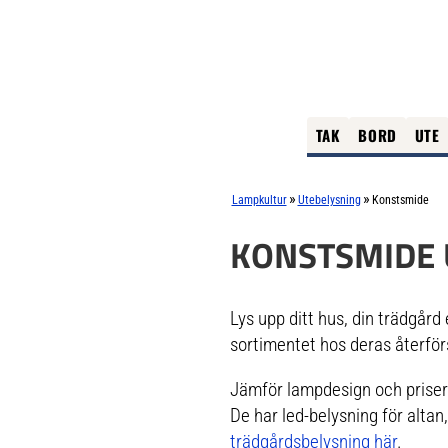
TAK
BORD
UTE
»
»
Lampkultur
Utebelysning
Konstsmide
KONSTSMIDE 
Lys upp ditt hus, din trädgård
sortimentet hos deras återför
Jämför lampdesign och priser 
De har led-belysning för alta
trädgårdsbelysning här
.