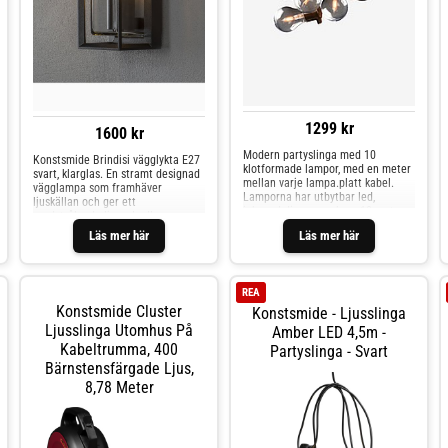
1299 kr
1600 kr
Modern partyslinga med 10
Konstsmide Brindisi vägglykta E27
klotformade lampor, med en meter
svart, klarglas. En stramt designad
mellan varje lampa.platt kabel.
vägglampa som framhäver
Lamporna har utbytbar led,
ljuskällan och ger ett
inbyggd dimmer och en 10 meter
rundstrålande ljus. »Ledlampor
lång anslutningskabel vilket gör
med E27 sockel
Läs mer här
Läs mer här
slingan lättplacerad. Det går att
koppla på totalt 3 tilläggsslingor
REA
Konstsmide Cluster
Konstsmide - Ljusslinga
Ljusslinga Utomhus På
Amber LED 4,5m -
Kabeltrumma, 400
Partyslinga - Svart
Bärnstensfärgade Ljus,
8,78 Meter