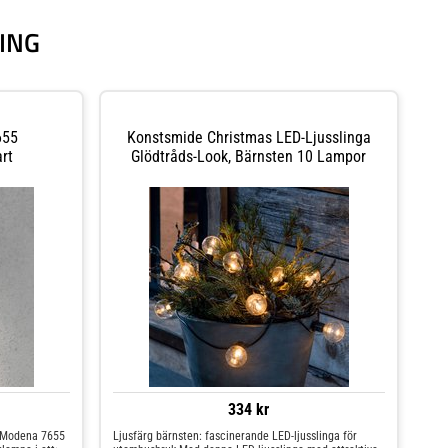
ING
655
Konstsmide Christmas LED-Ljusslinga
rt
Glödtråds-Look, Bärnsten 10 Lampor
334 kr
 Modena 7655
Ljusfärg bärnsten: fascinerande LED-ljusslinga för