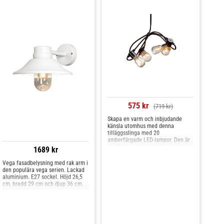
575 kr
(719 kr)
Skapa en varm och inbjudande
känsla utomhus med denna
tilläggsslinga med 20
amberfärgade LED-lampor. Den är
ett fint komplement till partytält,
1689 kr
växthus eller trädgård och ger ett
mjukt, stämningsfullt ljus. De
Vega fasadbelysning med rak arm i
mindre lamporna ger ett elegant
den populära vega serien. Lackad
uttryck, och tack vare 50 cm
aluminium. E27 sockel. Höjd 26,5
lampavstånd får du en dekorativ
cm, bredd 29 cm och djup 36 cm.
och jämn ljussättning. Slingan är
Ljuskälla ingår ej.
dimbar och anpassad för
utomhusbruk, vilket gör den till ett
flexibelt val för sommarens alla
miljöer.