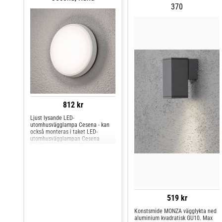
370
812 kr
Ljust lysande LED-
utomhusvägglampa Cesena - kan
också monteras i taket LED-
utomhusvägglampan Cesena
består av en stor, rund
polykarbonatskärm och en
aluminiumfäste. Utrustad med
energieffektiva lysdioder ger den
en stämningsfull atmosfärisk
belysning av omgivningen. Cesena
är till exempel lämplig för att
belysa entrén, men den kan också
519 kr
användas som taklampa i täckta
utomhusområden, till exempel i
Konstsmide MONZA vägglykta ned
carporten eller i området för en
aluminium kvadratisk GU10. Max
täckt terrass.