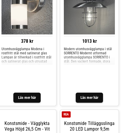
378 kr
1013 kr
Utomhusvägglampa Modena i
Modern utomhusvägglampa i stål
rostfritt stål med satinerat glas
SORRENTO Modernt utformad
Lampan är tillverkad i rostfritt stål
utomhusvägglampa SORRENTO i
och satinerat glas och utrustad
stål. Den vackert formade, stora
med en halogenljuskälla. Det
skärmen i stål och stagarna
matta glaset ger en angenäm
skyddar det klara lampglaset och
belysning. Med denna
gör denna lampa till en höjdpunkt
utomhusvägglampa kan vackra
på varje vägg.
accenter sättas.
Läs mer här
Läs mer här
REA
Konstsmide - Vägglykta
Konstsmide Tilläggsslinga
Vega Höjd 26,5 Cm - Vit
20 LED Lampor 9,5m