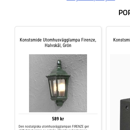
PO
Konstsmide Utomhusvägglampa Firenze,
Konstsmi
Halvskål, Grön
589 kr
Den nostalgiska utomhusvägglampan FIRENZE ger