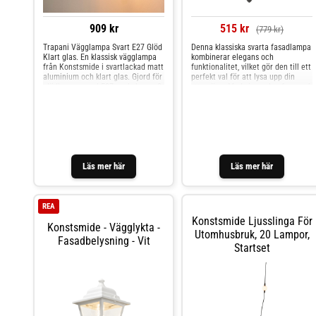
909 kr
515 kr
(779 kr)
Trapani Vägglampa Svart E27 Glöd
Denna klassiska svarta fasadlampa
Klart glas. En klassisk vägglampa
kombinerar elegans och
från Konstsmide i svartlackad matt
funktionalitet, vilket gör den till ett
aluminium och klart glas. Gjord för
perfekt val för att lysa upp din
glödlampor med E27 sockel, max 2
yttervägg. Med sin vackra form och
klara glaskupa sprider den ett
varmt och välkomnande ljus,
idealiskt för entréer och
uteplatser. Lampan är tillverkad i
hållbara material och klarar av alla
väderförhållanden, vilket gör den
till en långvarig investering i ditt
hem. Ge fasaden en tidlös
Läs mer här
Läs mer här
uppgradering som skapar en
inbjudande atmosfär med stil och
kvalitet!Ljuskälla ingår ej.
REA
Konstsmide Ljusslinga För
Konstsmide - Vägglykta -
Utomhusbruk, 20 Lampor,
Fasadbelysning - Vit
Startset