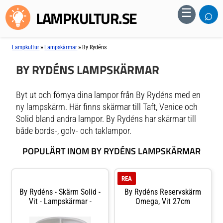
⌕
☰
LAMPKULTUR.SE
»
»
Lampkultur
Lampskärmar
By Rydéns
BY RYDÉNS LAMPSKÄRMAR
Byt ut och förnya dina lampor från By Rydéns med en
ny lampskärm. Här finns skärmar till Taft, Venice och
Solid bland andra lampor. By Rydéns har skärmar till
både bords-, golv- och taklampor.
POPULÄRT INOM BY RYDÉNS LAMPSKÄRMAR
REA
By Rydéns - Skärm Solid -
By Rydéns Reservskärm
Vit - Lampskärmar -
Omega, Vit 27cm