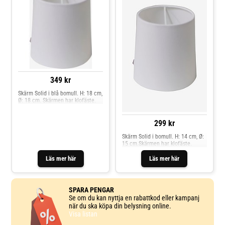
vettiga priser. Hittar du inte det
du söker från By Rydéns på vår
sida eller i vår butik så beställer vi
gärna hem till dig, leveranstid på
beställningsvaror från By Rydéns
ligger på ca 1 vecka.
349 kr
Skärm Solid i blå bomull. H: 18 cm,
Ø: 18 cm. Skärmen har klofäste.
299 kr
Skärm Solid i bomull. H: 14 cm, Ø:
15 cm.Skärmen har klofäste.
Läs mer här
Läs mer här
SPARA PENGAR
Se om du kan nyttja en rabattkod eller kampanj
när du ska köpa din belysning online.
Visa listan