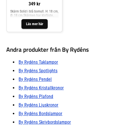
349 kr
Skärm Solid i blå bomull. H: 18 cm,
Ø: 18 cm.Skärmen har klofäste.
Läs mer här
Andra produkter från By Rydéns
By Rydéns Taklampor
By Rydéns Spotlights
By Rydéns Pendel
By Rydéns Kristallkronor
By Rydéns Plafond
By Rydéns Ljuskronor
By Rydéns Bordslampor
By Rydéns Skrivbordslampor