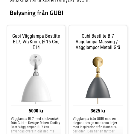
Grossman är också en omtyckt favorit.
Belysning från GUBI
Gubi Vägglampa Bestlite
Gubi Bestlite Bl7
BL7, Vit/krom, Ø 16 Cm,
Vägglampa Mässing / -
E14
Vägglampor Metall Grå
5000 kr
3625 kr
Vägglampa BL7 med stickkontakt
Vägglampa från GUBI med en
från Gubi – Design: Robert Dudley
elegant design med rena linjer
Best Vägglampan BL7 kan
med inspiration från Bauhaus-
användas överallt där det inte
perioden. Den har en flyttbar