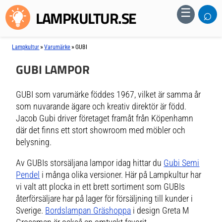
⌕
☰
LAMPKULTUR.SE
»
»
Lampkultur
Varumärke
GUBI
GUBI LAMPOR
GUBI som varumärke föddes 1967, vilket är samma år
som nuvarande ägare och kreativ direktör är född.
Jacob Gubi driver företaget framåt från Köpenhamn
där det finns ett stort showroom med möbler och
belysning.
Av GUBIs storsäljana lampor idag hittar du
Gubi Semi
Pendel
i många olika versioner. Här på Lampkultur har
vi valt att plocka in ett brett sortiment som GUBIs
återförsäljare har på lager för försäljning till kunder i
Sverige.
Bordslampan Gräshoppa
i design Greta M