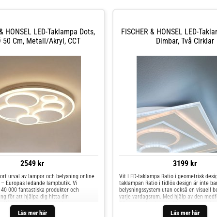
& HONSEL LED-Taklampa Dots,
FISCHER & HONSEL LED-Taklam
Ø 50 Cm, Metall/akryl, CCT
Dimbar, Två Cirklar
2549 kr
3199 kr
ort urval av lampor och belysning online
Vit LED-taklampa Ratio i geometrisk desi
– Europas ledande lampbutik. Vi
taklampan Ratio i tidlös design är inte ba
 40 000 fantastiska produkter och
belysningssystem utan också en visuell be
ng för att hjälpa dig hitta din
varje vardagsrum. Med hjälp av den medf
. Vårt breda sortiment inkluderar
fjärrkontrollen kan ljusfärgen justeras i tr
utomhusbelysning, lampor, LED-ljuskällor
önskemål. Mönstret på den upplysta ytan 
Läs mer här
Läs mer här