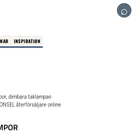
⌕
MAR
INSPIRATION
mpor, dimbara taklampan
HONSEL återförsäljare online
AMPOR