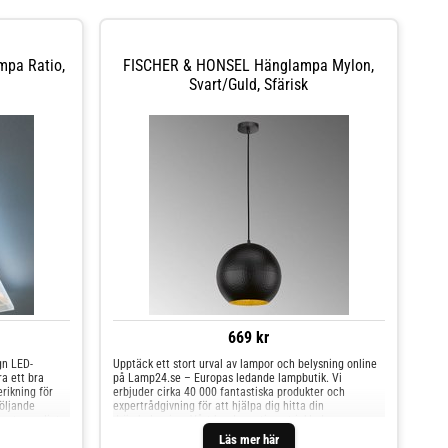
pa Ratio,
FISCHER & HONSEL Hänglampa Mylon,
Svart/guld, Sfärisk
669 kr
gn LED-
Upptäck ett stort urval av lampor och belysning online
ra ett bra
på Lamp24.se – Europas ledande lampbutik. Vi
rikning för
erbjuder cirka 40 000 fantastiska produkter och
öljande
expertrådgivning för att hjälpa dig hitta din
e steg enligt
drömbelysning. Vårt breda sortiment inkluderar
består av
inomhus- och utomhusbelysning, lampor, LED-ljuskällor
Läs mer här