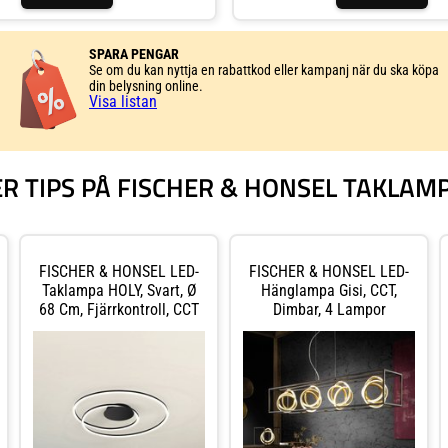
 nytta av rabattkoder och fantastiska
kvadrater och cirklar som harmonierar u
ån tak- till golvlampor, i alla stilar –
varandra. Mönstret badar rummet i ett my
iska, hållbara eller designade. Rätt
ljus. Tack vare den tidlösa designen pas
förändra ett helt rum och påverka din
lätt in i varje interiör.
SPARA PENGAR
Upptäck våra smarta belysningslösningar
Se om du kan nyttja en rabattkod eller kampanj när du ska köpa
ss för frågor. Handla tryggt med en enkel
 din nöjdhet är viktig för oss!
din belysning online.
Visa listan
ER TIPS PÅ FISCHER & HONSEL TAKLAM
FISCHER & HONSEL LED-
FISCHER & HONSEL LED-
Taklampa HOLY, Svart, Ø
Hänglampa Gisi, CCT,
68 Cm, Fjärrkontroll, CCT
Dimbar, 4 Lampor