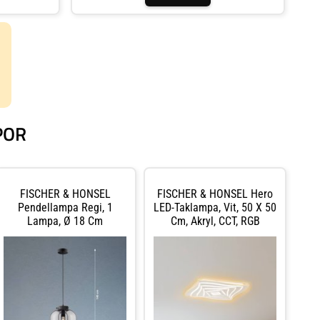
nderbart med
med mera. Dra nytta av rabattkoder och fantastiska
sigt indirekt
erbjudanden. Från tak- till golvlampor, i alla stilar –
sar armaturen
moderna, klassiska, hållbara eller designade. Rätt
belysning kan förändra ett helt rum och påverka din
livskvalitet. Upptäck våra smarta belysningslösningar
och kontakta oss för frågor. Handla tryggt med en enkel
returprocess – din nöjdhet är viktig för oss!
POR
FISCHER & HONSEL
FISCHER & HONSEL Hero
Pendellampa Regi, 1
LED-Taklampa, Vit, 50 X 50
Lampa, Ø 18 Cm
Cm, Akryl, CCT, RGB