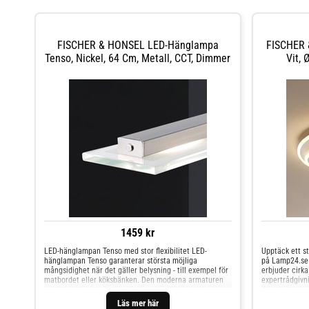
FISCHER & HONSEL LED-Hänglampa
FISCHER 
Tenso, Nickel, 64 Cm, Metall, CCT, Dimmer
Vit, 
1459 kr
LED-hänglampan Tenso med stor flexibilitet LED-
Upptäck ett st
hänglampan Tenso garanterar största möjliga
på Lamp24.se 
mångsidighet när det gäller belysning - till exempel för
erbjuder cirka
matbordet eller köksbänken. Den moderna armaturen
expertrådgivni
med platt design är tillverkad av metall och ett
drömbelysning
glaselement. Förutom att hänglampan Tenso kan
inomhus- och 
Läs mer här