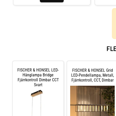
justeras i höjdled med hjälp av en motvikt, är den
med mera. Dra
utrustad med en tryckknapp på skärmen som gör det
erbjudanden. Fr
möjligt att justera LED-lampornas färgtemperatur i tre
moderna, klass
steg. Det finns varmvitt ljus med 2 700 K och
belysning kan 
universalvitt ljus med 3 350 K och 4 000 K. Oavsett
livskvalitet. 
vilken färgtemperatur som väljs kan ljusstyrkan dimmas
och kontakta o
steglöst med hjälp av den integrerade touchdimmern
returprocess –
på skärmen.
FL
FISCHER & HONSEL LED-
FISCHER & HONSEL Grid
Hänglampa Bridge
LED-Pendellampa, Metall,
Fjärrkontroll Dimbar CCT
Fjärrkontroll, CCT, Dimbar
Svart