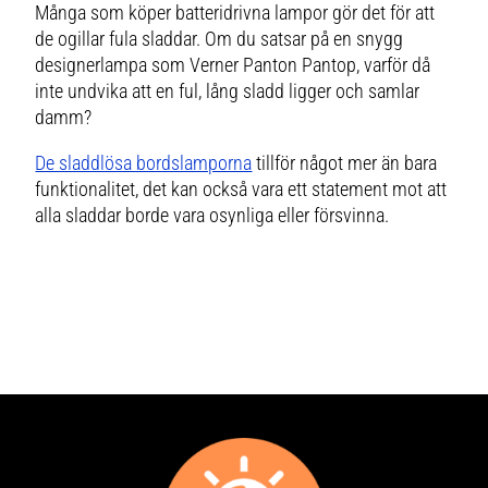
Många som köper batteridrivna lampor gör det för att
Skärmens vita, matta yta ser till
att stora mängder ljus kan
de ogillar fula sladdar. Om du satsar på en snygg
komma ut, men i ett utspritt och
jämnt sken som inte bländar.
designerlampa som Verner Panton Pantop, varför då
Med Moodmaker-funktionen kan
du dimma ljusstyrkan i tre steg.
inte undvika att en ful, lång sladd ligger och samlar
Den trådlösa designen ger dig
damm?
obegränsad tillgång till lampans
mysiga ljus var du än befinner
dig. För detta ändamål är ramen
De sladdlösa bordslamporna
tillför något mer än bara
utrustad med ett handtag som
gör lampan lätt att bära. Tack
funktionalitet, det kan också vara ett statement mot att
vare den höga skyddsklassen
(IP54) klarar lampan även tuffa
alla sladdar borde vara osynliga eller försvinna.
väderförhållanden utan att
påverkas..