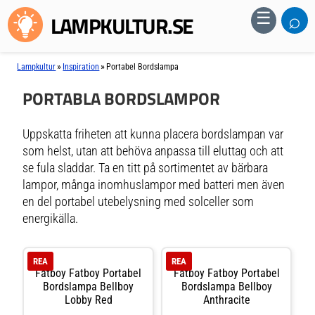
⌕
☰
LAMPKULTUR.SE
»
»
Lampkultur
Inspiration
Portabel Bordslampa
PORTABLA BORDSLAMPOR
Uppskatta friheten att kunna placera bordslampan var
som helst, utan att behöva anpassa till eluttag och att
se fula sladdar. Ta en titt på sortimentet av bärbara
lampor, många inomhuslampor med batteri men även
en del portabel utebelysning med solceller som
energikälla.
REA
REA
Fatboy Fatboy Portabel
Fatboy Fatboy Portabel
Bordslampa Bellboy
Bordslampa Bellboy
Lobby Red
Anthracite