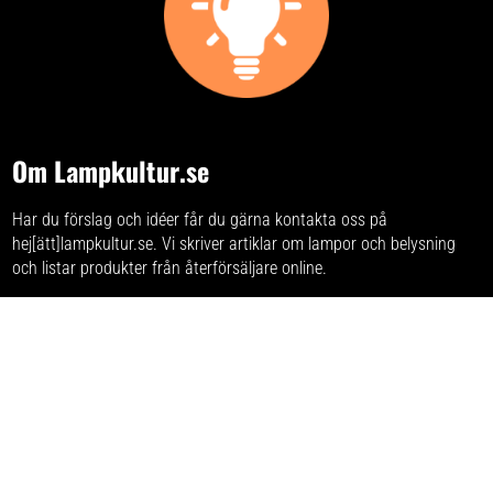
om du skulle råka glömma ljusen.
om du skulle råka glömma ljusen.
Lämna aldrig dina tända ljus
Lämna aldrig dina tända ljus
obevakade.
obevakade.
Om Lampkultur.se
Har du förslag och idéer får du gärna kontakta oss på
hej[ätt]lampkultur.se. Vi skriver
artiklar om lampor och belysning
och listar produkter från återförsäljare online.
Varumärken
Listan på alla lampmärken
som vi samlat på sajten.
Integritetspolicy
Här kan du läsa om
sajtens integritetspolicy
.