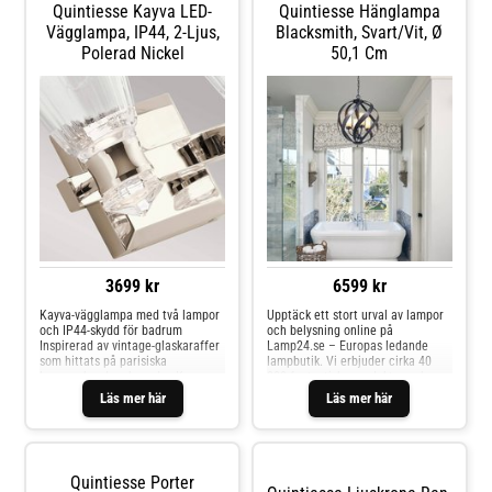
Quintiesse Kayva LED-
Quintiesse Hänglampa
separat eller tillsammans med
separat eller tillsammans med
hjälp av 4-vägsbrytaren som är
hjälp av 4-vägsbrytaren som är
Vägglampa, IP44, 2-Ljus,
Blacksmith, Svart/vit, Ø
inbyggd i kabeln.
inbyggd i kabeln.
Polerad Nickel
50,1 Cm
3699 kr
6599 kr
Kayva-vägglampa med två lampor
Upptäck ett stort urval av lampor
och IP44-skydd för badrum
och belysning online på
Inspirerad av vintage-glaskaraffer
Lamp24.se – Europas ledande
som hittats på parisiska
lampbutik. Vi erbjuder cirka 40
loppmarknader skapades Kayva-
000 fantastiska produkter och
lampserien, som också är lämplig
expertrådgivning för att hjälpa dig
Läs mer här
Läs mer här
för användning i badrum tack vare
hitta din drömbelysning. Vårt
sin IP44-skyddsklass. Lamporna i
breda sortiment inkluderar
serien är utrustade med fast
inomhus- och utomhusbelysning,
installerade LED-lampor. De
lampor, LED-ljuskällor med mera.
utstrålar fransk elegans med sin
Dra nytta av rabattkoder och
Quintiesse Porter
kombination av smala linjer, klart,
fantastiska erbjudanden. Från tak-