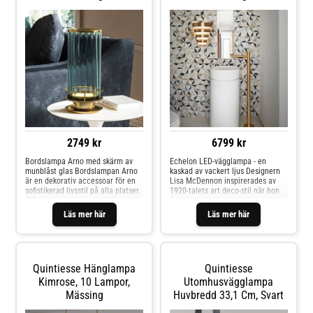
belysning i sovrummet - Kimrose
vägglampa är en riktig pärla för
alla väggar.
2749 kr
6799 kr
Bordslampa Arno med skärm av
Echelon LED-vägglampa - en
munblåst glas Bordslampan Arno
kaskad av vackert ljus Designern
är en dekorativ accessoar för en
Lisa McDennon inspirerades av
sofistikerad livsstil på alla platser.
1920-talets art deco-stil när hon
Skärmen består av munblåst
designade lampserien Echelon.
prismatiskt glas. Ljuskällan - en
Likt en kaskad draperas
Läs mer här
Läs mer här
LED-lampa med GX53-sockel, som
skärmelementen av omväxlande
redan ingår i leveransen - är dold i
mässingsfärgat lackerat stål och
metallsockeln.
alabasterimitation över varandra.
Utrustad med en kraftfull och
energieffektiv LED-ljuskälla ger
Quintiesse Hänglampa
Quintiesse
Echelon effektiv extrabelysning.
Kimrose, 10 Lampor,
Utomhusvägglampa
Mässing
Huvbredd 33,1 Cm, Svart