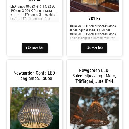
LED-lampa 00783, G13 T8, 22 W,
190 cm, 3 000 K Denna matta,
varmvita LED-lampa är avsedd att
781 kr
ersätta LED-rörlampan i fast
anslutna Newgarden-armaturer. -
Okinawa LED-solcellsbordslampa -
Ej dimbar - Ej kompatibel med
laddningsbar med USB-kabel
Newgarden-armaturerna Fity 100
Okinawa LED-solcellsbordslampa
och Fity 160
är en mångsidig bordslampa för
utomhusbruk. Den dekorativa
bambulanternan ger en naturlig
Läs mer här
Läs mer här
touch till alla miljöer. Den
varmvita LED-belysningen skapar
också en stämningsfull atmosfär.
Utrustad med USB-port. Okinawa
kan laddas via den medföljande
Newgarden LED-
USB-kabeln (utan nätadapter)
Newgarden Conta LED-
eller via solpanelen som använder
Solcellsljusslinga Maro,
Hänglampa, Taupe
solenergi. Med bärbar LED-lampa,
Träfärgad, Jute IP44
som fäster med hjälp av en
magnetisk bas och tänds, släcks
och dimmas med den medföljande
fjärrkontrollen.