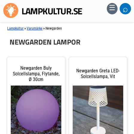
⌕
☰
LAMPKULTUR.SE
»
»
Lampkultur
Varumärke
Newgarden
NEWGARDEN LAMPOR
Newgarden Buly
Newgarden Greta LED-
Solcellslampa, Flytande,
Solcellslampa, Vit
Ø 30cm