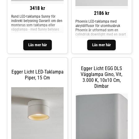
3418 kr
2186 kr
Rund LED-taklampa Sunny för
indirekt belysning Oavsett om den
Phoenix LED-taklampa med
monteras som taklampa eller
akryldiffusor för utomhusbruk
vägglampa - med Sunny belyses
Phoenix är utformad som en
varje rum mycket effektivt och
cylindrisk downlight med en svart
indirekt utan att blända, eftersom
aluminiumkropp. Akryldiffusorn
LED-lamporna har installerats i
ger ett mjukt och diffust varmvitt
Läs mer här
Läs mer här
det lilla, runda elementet på ett
ljus som vid behov kan dimmas
sådant sätt att de bara avger sitt
externt. Tack vare den stänksäkra
ljus uppåt eller bakåt. Där
konstruktionen lämpar sig Phoenix
reflekteras det av den vita kåpan
även för utomhusmiljöer och
samt av taket eller väggen och
badrum - LED-drivare ingår - säljs
Egger Licht EGG DLS
spotar indirekt tillbaka in i
separat - dimbar via fasdel -
Egger Licht LED-Taklampa
rummet. Armaturen, som är
kapslingsklass: IP54 - bra
Vägglampa Gino, Vit,
Piper, 15 Cm
tillverkad av vit pressgjuten
färgåtergivning: CRI 90
3.000 K, 10x10 Cm,
aluminium, är utrustad med en
Dimbar
LED-drivare så att den kan
anslutas direkt.