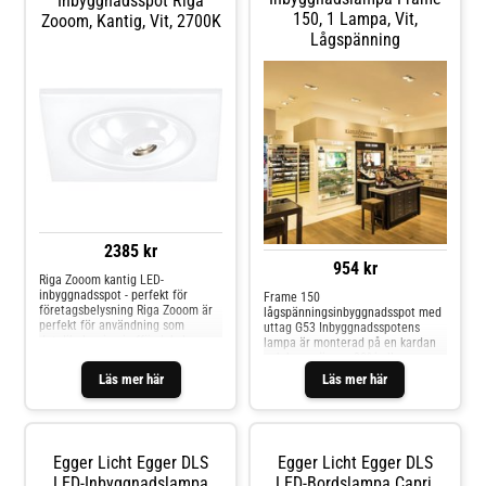
Inbyggnadsspot Riga
förstahandsprodukt för
150, 1 Lampa, Vit,
Zooom, Kantig, Vit, 2700K
rumsmodellering och belysning av
Lågspänning
alla typer av rum!
2385 kr
954 kr
Riga Zooom kantig LED-
inbyggnadsspot - perfekt för
Frame 150
företagsbelysning Riga Zooom är
lågspänningsinbyggnadsspot med
perfekt för användning som
uttag G53 Inbyggnadsspotens
detaljbelysning i affärslokaler,
lampa är monterad på en kardan
gallerier eller utställningar.
och kan svängas 30° i alla
Spoten är utrustad med en
riktningar. Spoten används med
Läs mer här
Läs mer här
högkvalitativ glaslins som gör det
lampor av typ G53, transformatorn
möjligt att ändra
ingår inte i leveransen.
spridningsvinkeln manuellt genom
att rotera linsen, och möjligheten
att svänga 30° i alla riktningar
Egger Licht Egger DLS
Egger Licht Egger DLS
garanterar också flexibel och
skicklig accentbelysning. Den
LED-Inbyggnadslampa
LED-Bordslampa Capri,