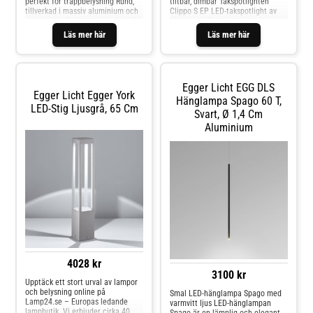
perfekt för trappbelysning Rund,
tiltbar, dimbar Takspotlighten
tillverkad i massiv aluminium och
Clippo S EP LED-takspotlight av
med ett nedåtriktat ljusinsläpp är
aluminium är utrustad med en
LED-vägglampan Vigo perfekt för
rund kåpa för infälld montering i
Läs mer här
Läs mer här
belysning av trappor eller golvytor,
tak. Det justerbara cylindriska
både inomhus och utomhus tack
huvudet gör att ljuset kan riktas
vare kapslingsklassen IP54.
mot önskat område. Ljusstyrkan
Trappor i hallen eller vid husets
kan regleras med externa
entré belyses säkert och
dimmers - exklusiv LED-drivare -
Egger Licht EGG DLS
energieffektivt tack vare de
säljs separat - kan vridas 350° -
Egger Licht Egger York
integrerade, varmvita LED-
kan svängas 90° - bra
Hänglampa Spago 60 T,
LED-Stig Ljusgrå, 65 Cm
lamporna. Armaturhuset är
färgåtergivning: CRI 90 - dimbar:
Svart, Ø 1,4 Cm
halvstängt på framsidan så att
sänkning av färgtemperaturen vid
Aluminium
ljuset avges bländfritt endast i
dimbar från 3 000 K till 1 800 K -
riktning mot golvet.
med verktygslöst utbytbart
avbländningsskydd
4028 kr
3100 kr
Upptäck ett stort urval av lampor
och belysning online på
Smal LED-hänglampa Spago med
Lamp24.se – Europas ledande
varmvitt ljus LED-hänglampan
lampbutik. Vi erbjuder cirka 40
Spago är en lämplig och elegant