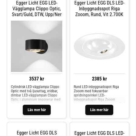
Egger Licht EGG LED-
Egger Licht EGG DLS LED-
många olika inredningsstilar. En
LED-drivare är integrerad.
Vägglampa Clippo Optic,
Inbyggnadsspot Riga
Svart/guld, DTW, Upp/ner
Zooom, Rund, Vit 2.700K
3537 kr
2385 kr
Cylindrisk LED-vägglampa Clippo
Rund LED-inbyggnadsspot Riga
Optic med två ljusuttag, vridbar,
Zooom med fokuserbar
dimbar LED-vägglampan Clippo
spridningsvinkel LED-
Optic i aluminium imponerar med
inbyggnadsspot Riga Zooom
sin elegans och tekniska
imponerar med sin flexibilitet. Den
flexibilitet. Två LED-ljuskällor är
infällda spoten kan fokusera på
Läs mer här
Läs mer här
installerade bakom klara linser i
specifika objekt eftersom den kan
det cylindriska huvudet, och ljuset
vridas upp till 30° i alla riktningar
avges på båda sidor. Tack vare att
och ljuskäglan kan ändras genom
den är vridbar kan ljuset riktas
att vrida LED-inbyggnadsspotten.
uppåt/nedåt eller i sidled efter
Ljuskäglan kan ökas steglöst från
Egger Licht EGG DLS
Egger Licht EGG DLS LED-
behov. Ljusstyrkan kan regleras
15° till 60°. Ramen på