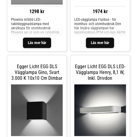
1298 kr
1974 kr
Phoenix infälld LED-
LED-vägglampa Flatbox - för
takinbyggnadslampa med
inomhus- och utomhusbruk Den
akrylkupa för utomhusbruk
här linjära vägglampan har
Phoenix ser ut som en cylindrisk
kapslingsklass IP54 och kan därför
påbyggnadslampa men installeras
användas både inomhus, t.ex. i
som en inbyggnadslampa. Tack
fuktiga rum, och utomhus som
Läs mer här
Läs mer här
vare sin stänkskyddade design är
modern allmänbelysning. Den
Phoenix även lämplig för
spotar ett mjukt, varmvitt ljus
utomhusmiljöer och badrum. Det
nedåt. En LED-drivare är
varmvita ljuset från den
integrerad.
integrerade LED-ljuskällan sprids
Egger Licht EGG DLS
Egger Licht EGG DLS LED-
av en akryldiffusor och ger både
direkt allmänbelysning och mjuk
Vägglampa Gino, Svart
Vägglampa Henry, 8,1 W,
takbelysning - exklusiv LED-drivare
3.000 K 10x10 Cm Dimbar
Inkl. Drivdon
- säljs separat - dimbar (beroende
på val av drivdon) - kapslingsklass:
IP44 - bra färgåtergivning: CRI 90