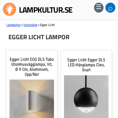
⌕
☰
LAMPKULTUR.SE
»
»
Lampkultur
Varumärke
Egger Licht
EGGER LICHT LAMPOR
Egger Licht EGG DLS Tubo
Egger Licht Egger DLS
Utomhusvägglampa, Vit,
LED-Hänglampa Cleo,
Ø 9 Cm, Aluminium,
Svart
Upp/ner