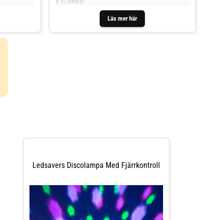
V. Ej dimbar.
Läs mer här
Ledsavers Discolampa Med Fjärrkontroll