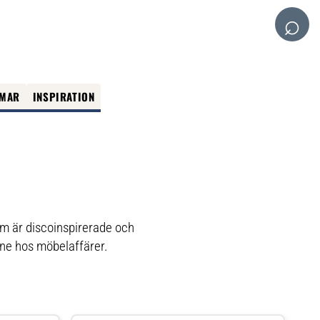
⌕
MAR
INSPIRATION
som är discoinspirerade och
ine hos möbelaffärer.