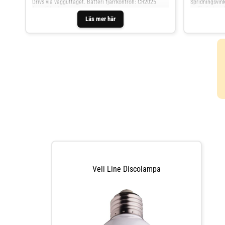
Drivs via vägguttaget. Batteri fjärrkontroll: CR2025
Spridningsvink
(medföljer).
m. Ej dimbar.
Läs mer här
Veli Line Discolampa