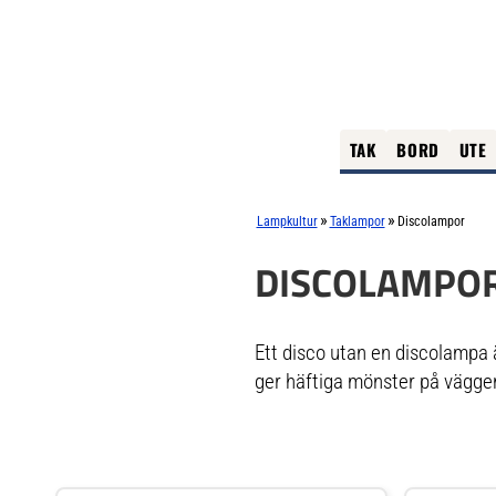
TAK
BORD
UTE
»
»
Lampkultur
Taklampor
Discolampor
DISCOLAMPO
Ett disco utan en discolampa ä
ger häftiga mönster på väggen