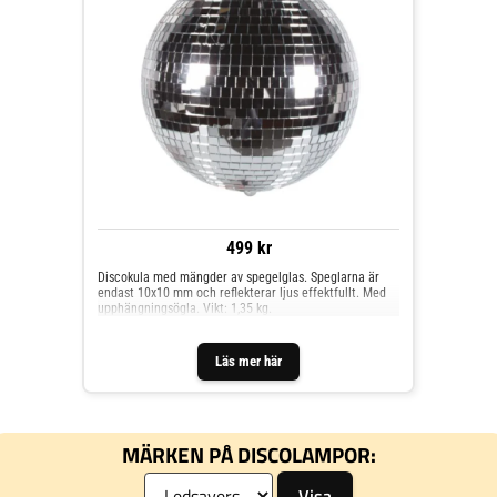
499 kr
Discokula med mängder av spegelglas. Speglarna är
endast 10x10 mm och reflekterar ljus effektfullt. Med
upphängningsögla. Vikt: 1,35 kg.
Läs mer här
MÄRKEN PÅ DISCOLAMPOR: