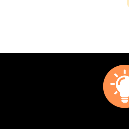
stoppas av skärmen utan istället kan sprida sina glada
färger i hela rummet. En roterande discolampa är
verkligen ett billigt sätt att förvandla vardagen till fest
med ett klick och du kan alltid ha den i byrån. B