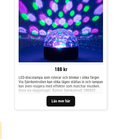
188 kr
LED-discolampa som roterar och blinkar i olika färger.
Via fjärrkontrollen kan olika lägen ställas in och lampan
kan även reagera med effekter som matchar musiken.
Drivs via vägguttaget. Batteri fjärrkontroll: CR2025
(medföljer).
Läs mer här