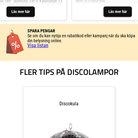
el: 180°. Spänning: 230 V. Kabellängd: 1,5
Mått: Ø 110x58 mm.
 Mått: Ø85x110 mm.
Läs mer här
Läs mer här
SPARA PENGAR
Se om du kan nyttja en rabattkod eller kampanj när du ska köpa
din belysning online.
Visa listan
FLER TIPS PÅ DISCOLAMPOR
Discokula