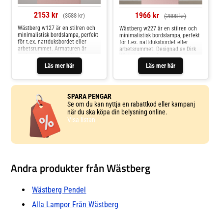
2153 kr
1966 kr
(3588 kr)
(2808 kr)
Wästberg w127 är en stilren och
Wästberg w227 är en stilren och
minimalistisk bordslampa, perfekt
minimalistisk bordslampa, perfekt
för t.ex. nattduksbordet eller
för t.ex. nattduksbordet eller
arbetsrummet. Armaturen är
arbetsrummet. Designad av Dirk
designad av Claesson Koivisto
Winkel. Repor på ramen, och
Rune. Små spår av användning
lampskärmen sitter inte stadigt på
Läs mer här
Läs mer här
och några bucklor.
plats utan glider lätt ner.
Helhetsintrycket är bra.
Helhetsintrycket är bra.
SPARA PENGAR
Se om du kan nyttja en rabattkod eller kampanj
när du ska köpa din belysning online.
Visa listan
Andra produkter från Wästberg
Wästberg Pendel
Alla Lampor Från Wästberg