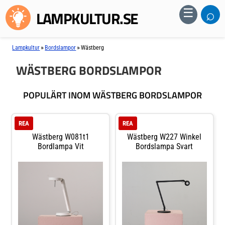
⌕
☰
LAMPKULTUR.SE
»
»
Lampkultur
Bordslampor
Wästberg
WÄSTBERG BORDSLAMPOR
POPULÄRT INOM WÄSTBERG BORDSLAMPOR
REA
REA
Wästberg W081t1
Wästberg W227 Winkel
Bordlampa Vit
Bordslampa Svart