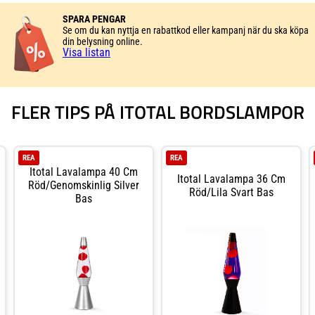
ar lavan sakta röra sig upp och ner i
panelknappar kan du justera färgläge, lju
 ett visuellt skådespel som aldrig ser
effekter – från stilla blått till pulserande
SPARA PENGAR
klara vattnet ger illusionen av ett levand
Se om du kan nyttja en rabattkod eller kampanj när du ska köpa
utan underhåll.
din belysning online.
Visa listan
FLER TIPS PÅ ITOTAL BORDSLAMPOR
REA
REA
Itotal Lavalampa 40 Cm
Itotal Lavalampa 36 Cm
Röd/genomskinlig Silver
Röd/lila Svart Bas
Bas