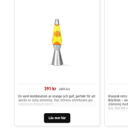
391 kr
(489 kr)
En varm kombination av orange och gult, perfekt för att
Klassisk retr
sprida en solig stämning. Den stilrena silverbasen ger
Blå/Grön – en
lampan en modern touch.
stämning med 
ljus. Den blå 
ett fascinera
avkopplande. 
Läs mer här
elegant uttryc
vardagsrum til