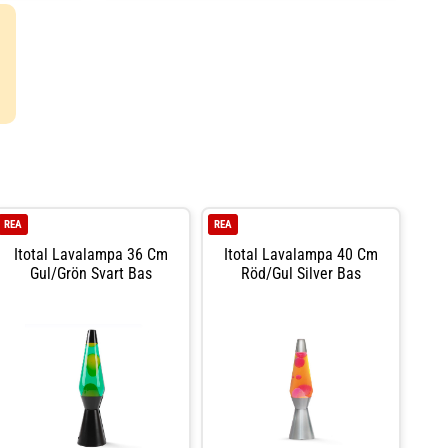
sstyrka och
 färgspel. Det
e akvarium,
REA
REA
Itotal Lavalampa 36 Cm
Itotal Lavalampa 40 Cm
Gul/grön Svart Bas
Röd/gul Silver Bas