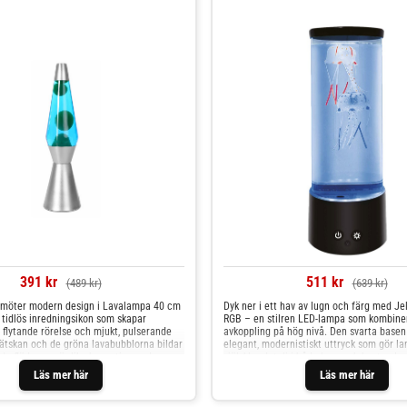
391 kr
511 kr
(489 kr)
(639 kr)
o möter modern design i Lavalampa 40 cm
Dyk ner i ett hav av lugn och färg med Je
 tidlös inredningsikon som skapar
RGB – en stilren LED-lampa som kombine
flytande rörelse och mjukt, pulserande
avkoppling på hög nivå. Den svarta basen 
vätskan och de gröna lavabubblorna bildar
elegant, modernistiskt uttryck som gör la
nde flöde som är lika hypnotiserande som
självklar detalj i både hem och kontor. In
Den stilrena silverbasen ger lampan ett
realistiska maneter mjukt upp och ner i va
Läs mer här
Läs mer här
k som passar perfekt i allt från
upplysta av skiftande RGB-färger som ska
l kontor, lounge eller sovrum. När lampan
hypnotisk och rogivande effekt. Med enkel