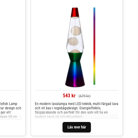
543 kr
(679 kr)
llyfish Lamp
En modern lavalampa med LED-teknik, multi-färgad lava
rar design och
och vit bas i regnbågsdesign. Energieffektiv,
ger ett
färgsprakande och perfekt för den som vill ha en
mpan till en
modern twist på retroklassikern.
uti simmar
ttnet,
Läs mer här
par en
 styrning via