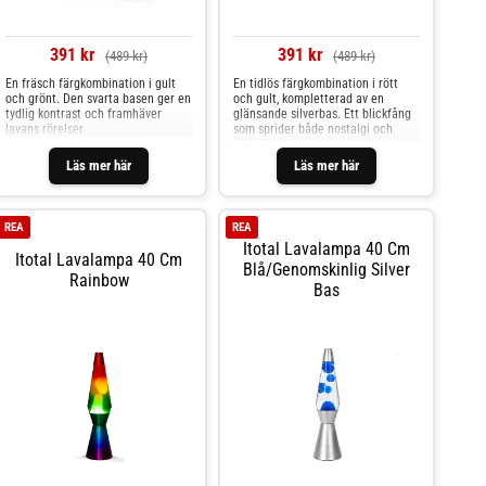
391 kr
391 kr
(489 kr)
(489 kr)
En fräsch färgkombination i gult
En tidlös färgkombination i rött
och grönt. Den svarta basen ger en
och gult, kompletterad av en
tydlig kontrast och framhäver
glänsande silverbas. Ett blickfång
lavans rörelser.
som sprider både nostalgi och
lekfullhet.
Läs mer här
Läs mer här
REA
REA
Itotal Lavalampa 40 Cm
Itotal Lavalampa 40 Cm
Blå/genomskinlig Silver
Rainbow
Bas