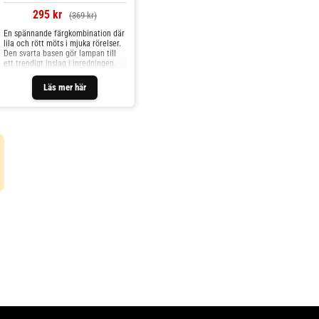
295 kr
(369 kr)
En spännande färgkombination där
lila och rött möts i mjuka rörelser.
Den svarta basen gör lampan till
ett trendigt inslag i inredningen.
Läs mer här