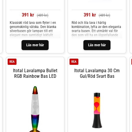
391 kr
391 kr
(489 kr)
(489 kr)
Klassiskt röd lava som flyter i en
Röd och lila lava i härlig
genomskinlig vätska. Den blanka
kombination, lyfta av den eleganta
silverbasen gör lampan till ett
svarta basen. Ett utmärkt val för
elegant men samtidigt lekfullt
den som vill ha en iögonfallande
inslag i inredningen.
detalj.
Läs mer här
Läs mer här
REA
REA
Itotal Lavalampa Bullet
Itotal Lavalampa 30 Cm
RGB Rainbow Bas LED
Gul/röd Svart Bas