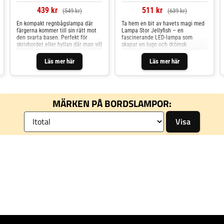
439 kr
511 kr
(549 kr)
(639 kr)
En kompakt regnbågslampa där
Ta hem en bit av havets magi med
färgerna kommer till sin rätt mot
Lampa Stor Jellyfish – en
den svarta basen. Perfekt för
fascinerande LED-lampa som
skrivbordet eller hyllan där man vill
skapar en lugn och drömsk
ha lite extra färg.
atmosfär i vilket rum som helst.
Inuti den cylinderformade lampan
Läs mer här
Läs mer här
dansar realistiska maneter elegant
i vattnet medan färgerna långsamt
skiftar och speglas mot den
lysande basen. Med den
medföljande fjärrkontrollen kan du
MÄRKEN PÅ BORDSLAMPOR:
enkelt justera färg, ljusstyrka och
ljuslägen efter humör och tillfälle
– från avslappnande blå toner till
pulserande neonfärger. Perfekt för
sovrum, vardagsrum, kontor eller
som en effektfull detalj i
butiksmiljö.