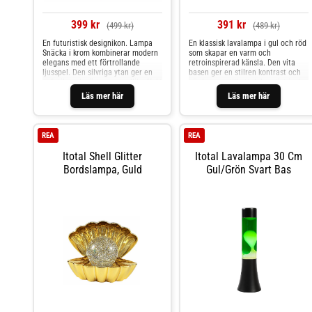
399 kr
391 kr
(499 kr)
(489 kr)
En futuristisk designikon. Lampa
En klassisk lavalampa i gul och röd
Snäcka i krom kombinerar modern
som skapar en varm och
elegans med ett förtrollande
retroinspirerad känsla. Den vita
ljusspel. Den silvriga ytan ger en
basen ger en stilren kontrast och
sofistikerad, nästan spegellik effekt
gör lampan till ett dekorativt inslag
som förstärker pärlans gnistrande
i både moderna och klassiska rum.
Läs mer här
Läs mer här
rörelse inuti snäckan. När ljuset
tänds börjar glitterpartiklarna
dansa i vattnet, vilket skapar en
känsla av lyxig modernitet. Ett
REA
REA
måste för alla som älskar trendig,
samtida inredning med wow-faktor.
Itotal Shell Glitter
Itotal Lavalampa 30 Cm
USB-sladd ingår.
Bordslampa, Guld
Gul/grön Svart Bas