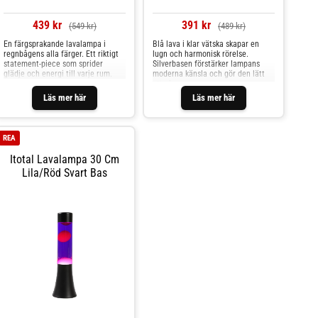
439 kr
391 kr
(549 kr)
(489 kr)
En färgsprakande lavalampa i
Blå lava i klar vätska skapar en
regnbågens alla färger. Ett riktigt
lugn och harmonisk rörelse.
statement-piece som sprider
Silverbasen förstärker lampans
glädje och energi till varje rum.
moderna känsla och gör den lätt
att placera.
Läs mer här
Läs mer här
REA
Itotal Lavalampa 30 Cm
Lila/röd Svart Bas