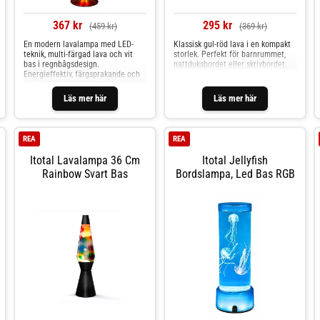
367 kr
295 kr
(459 kr)
(369 kr)
En modern lavalampa med LED-
Klassisk gul-röd lava i en kompakt
teknik, multi-färgad lava och vit
storlek. Perfekt för barnrummet,
bas i regnbågsdesign.
nattduksbordet eller skrivbordet.
Energieffektiv, färgsprakande och
perfekt för den som vill ha en
modern twist på retroklassikern.
Läs mer här
Läs mer här
REA
REA
Itotal Lavalampa 36 Cm
Itotal Jellyfish
Rainbow Svart Bas
Bordslampa, Led Bas RGB