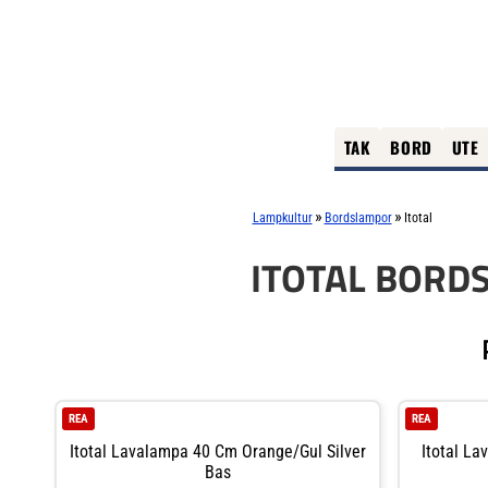
TAK
BORD
UTE
»
»
Lampkultur
Bordslampor
Itotal
ITOTAL BORD
REA
REA
Itotal Lavalampa 40 Cm Orange/gul Silver
Itotal La
Bas