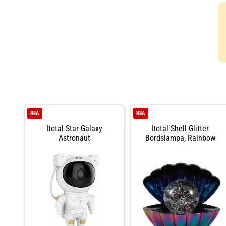
värms upp börj
unika former –
likadant ut.
REA
REA
Itotal Star Galaxy
Itotal Shell Glitter
Astronaut
Bordslampa, Rainbow