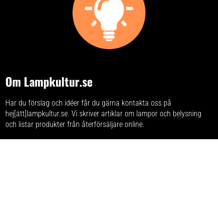
Om Lampkultur.se
Har du förslag och idéer får du gärna kontakta oss på
hej[ätt]lampkultur.se. Vi skriver
artiklar om lampor och belysning
och listar produkter från återförsäljare online.
Varumärken
Listan på alla lampmärken
som vi samlat på sajten.
Integritetspolicy
Här kan du läsa om
sajtens integritetspolicy
.