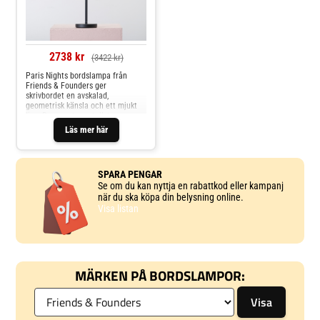
2738 kr
(3422 kr)
Paris Nights bordslampa från
Friends & Founders ger
skrivbordet en avskalad,
geometrisk känsla och ett mjukt
ljus. Den svarta metallstammen
bär en perfekt rund kupa i
Läs mer här
munblåst opalglas, toppad med en
tunn svart metallskiva som
fulländar silhuetten. Den
minimalistiska bordslampan
SPARA PENGAR
passar lika bra som
Se om du kan nyttja en rabattkod eller kampanj
när du ska köpa din belysning online.
Visa listan
MÄRKEN PÅ BORDSLAMPOR: